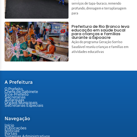
serviços de tapa-buraco, remendo
profundo, drenagem e terraplanagem
para
Prefeitura de Rio Branco leva
educação em saúde bucal
para crianças e famílias
durante a Expoacre
Ação do programa Geração Sorriso
Saudável reuniu crianças e famílias em
atividades educativas
A Prefeitura
O Prefeito
Chefe de Gabinete
Vice-Prefeito
Secretarias
Autarquias
Órgãos Municipais
Secretarias Especiais
Navegação
Início
Publicações
Notícias
Portais
Sistemas Administrativos