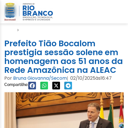
Início
›
Evento
Prefeito Tião Bocalom
prestigia sessão solene em
homenagem aos 51 anos da
Rede Amazônica na ALEAC
Por
Bruna Giovanna/Secom
02/10/2025
às
16:47
|
Compartilhe: