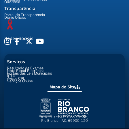
Ouvidoria
Transparência
Portal da Transparência
Diário Oficial
Redes Sociais
Serviços
Resultado de Exames
Nota Fiscal Eletrônica
Portais das Leis Municipais
IPTU
Avisos CPL
Serviços Online
Mapa do Site
R. Rui Barbosa, 285 - Centro,
Rio Branco - AC, 69900-120