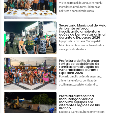
Visita ao Ramal do Junqueira reuniu
moradores, produtores, lideranças
políticas e comunitárias para
Secretaria Municipal de Meio
Ambiente reforça
fiscalização ambiental e
ações de bem-estar animal
durante a Expoacre 2026
Equipes da Secretaria Municipal de
Meio Ambiente acompanham desde a
cavalgada de abertura
Prefeitura de Rio Branco
fortalece assistência às
famílias em situação de
vulnerabilidade durante
Expoacre 2026
Parceria amplia ações de segurança
alimentar e reforça políticas de
acolhimento, assistência jurídica
Prefeitura intensifica
manutenção viária e
mobiliza equipes em
diferentes regiões de Rio
Branco
Equipes atuam simultaneamente com