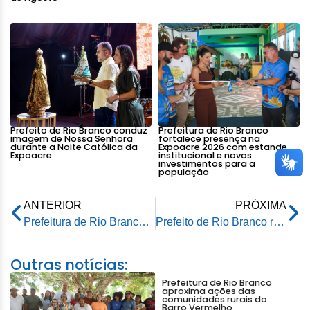
Prefeito de Rio Branco conduz
Prefeitura de Rio Branco
imagem de Nossa Senhora
fortalece presença na
durante a Noite Católica da
Expoacre 2026 com estande
Expoacre
institucional e novos
investimentos para a
população
ANTERIOR
PRÓXIMA
Prefeitura de Rio Branco finaliza preparativos para a 2ª edição do Festival da Macaxeira e Agronegócio
Prefeito de Rio Branco recebe exemplar de livro sobre a vida do ex-governador Orleir Cameli
Outras notícias:
Prefeitura de Rio Branco
aproxima ações das
comunidades rurais do
Barro Vermelho