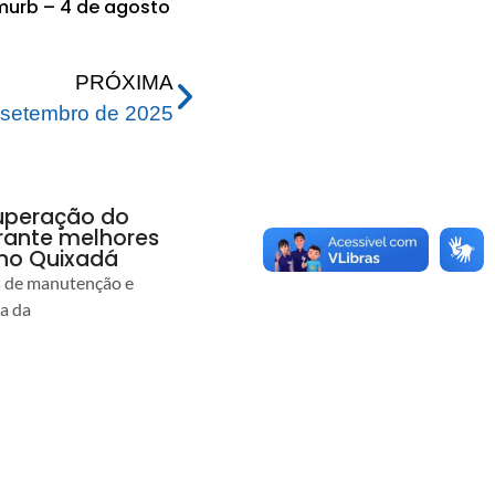
urb – 4 de agosto
PRÓXIMA
setembro de 2025
uperação do
rante melhores
no Quixadá
s de manutenção e
ia da