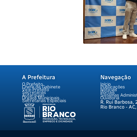
A Prefeitura
Navegação
O Prefeito
Início
Chefe de Gabinete
Publicações
Vice-Prefeito
Notícias
Secretarias
Portais
Autarquias
Sistemas Administ
Órgãos Municipais
Ouvidoria
Secretarias Especiais
R. Rui Barbosa, 
Rio Branco - AC