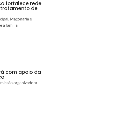
co fortalece rede
r tratamento de
cipal, Maçonaria e
e à família
ará com apoio da
co
comissão organizadora