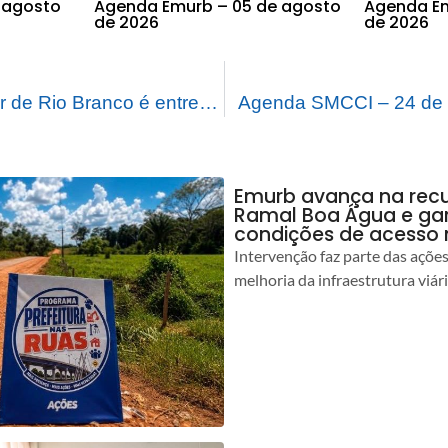
 agosto
Agenda Emurb – 05 de agosto
Agenda Em
de 2026
de 2026
Novo Plano Diretor de Rio Branco é entregue à Câmara de Vereadores para aprovação
Agenda SMCCI – 24 de 
Emurb avança na rec
Ramal Boa Água e ga
condições de acesso 
Intervenção faz parte das açõe
melhoria da infraestrutura viár