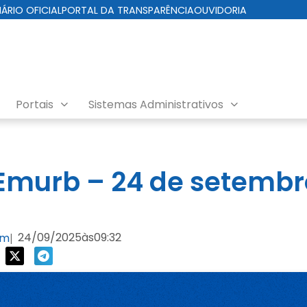
IÁRIO OFICIAL
PORTAL DA TRANSPARÊNCIA
OUVIDORIA
Portais
Sistemas Administrativos
nda EMURB
murb – 24 de setembr
24/09/2025
às
09:32
om
|