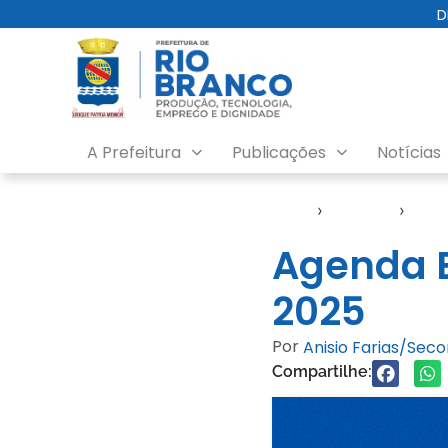
D
A Prefeitura
Publicações
Notícias
Início
›
Agendas
›
Age
Agenda E
2025
Por
Anisio Farias/Sec
Compartilhe: