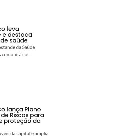
co leva
 e destaca
 de saúde
estande da Saúde
s comunitários
co lança Plano
 de Riscos para
 e proteção da
veis da capital e amplia