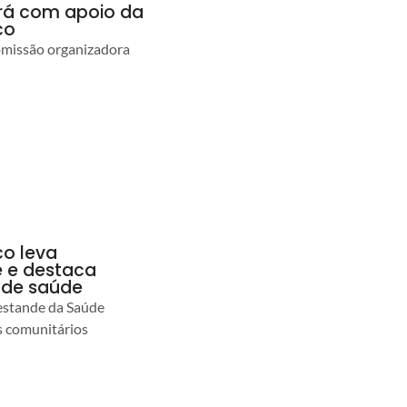
ará com apoio da
co
comissão organizadora
co leva
 e destaca
 de saúde
estande da Saúde
s comunitários