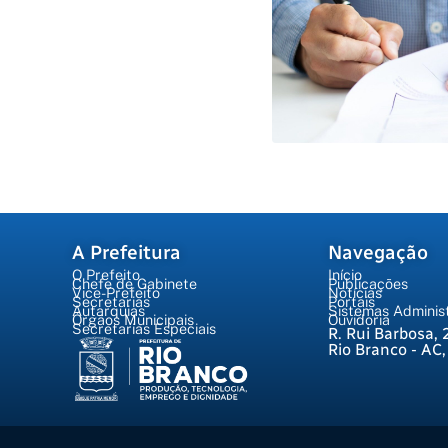
A Prefeitura
Navegação
O Prefeito
Início
Chefe de Gabinete
Publicações
Vice-Prefeito
Notícias
Secretarias
Portais
Autarquias
Sistemas Administ
Órgãos Municipais
Ouvidoria
Secretarias Especiais
R. Rui Barbosa, 
Rio Branco - AC