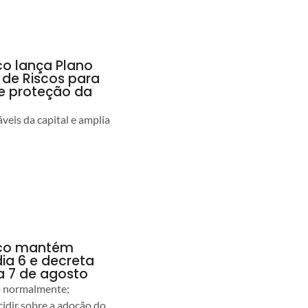
co lança Plano
 de Riscos para
 e proteção da
veis da capital e amplia
anco mantém
dia 6 e decreta
a 7 de agosto
ão normalmente;
idir sobre a adoção do