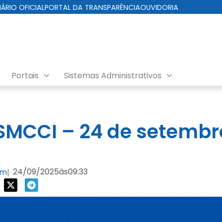
IÁRIO OFICIAL
PORTAL DA TRANSPARÊNCIA
OUVIDORIA
Portais
Sistemas Administrativos
da Cuidados com a Cidade
MCCI – 24 de setembr
24/09/2025
às
09:33
om
|