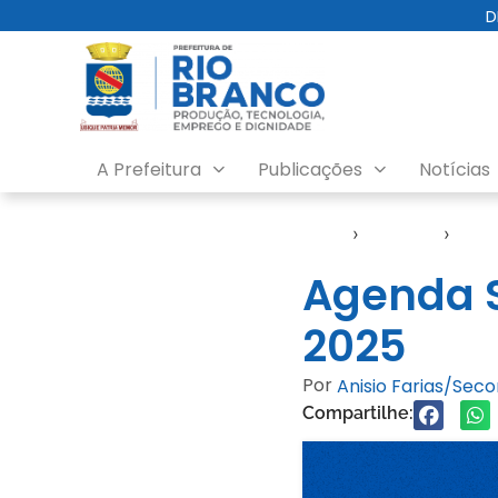
D
A Prefeitura
Publicações
Notícias
Início
›
Agendas
›
Agen
Agenda S
2025
Por
Anisio Farias/Sec
Compartilhe: