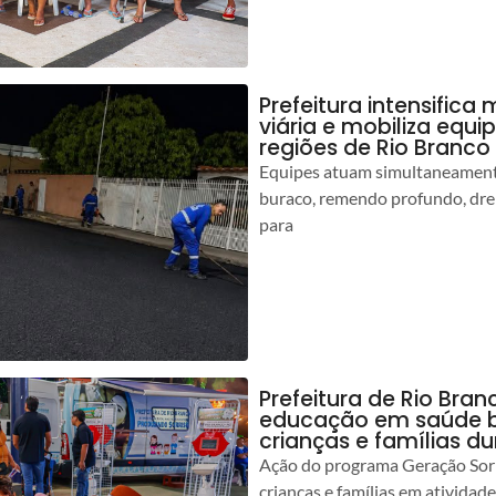
Prefeitura intensific
viária e mobiliza equi
regiões de Rio Branco
Equipes atuam simultaneamente
buraco, remendo profundo, dr
para
Prefeitura de Rio Bran
educação em saúde b
crianças e famílias d
Ação do programa Geração Sorr
crianças e famílias em atividad