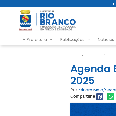
D
A Prefeitura
Publicações
Notícias
Início
›
Agendas
›
Age
Agenda E
2025
Por
Miriam Melo/Sec
Compartilhe: