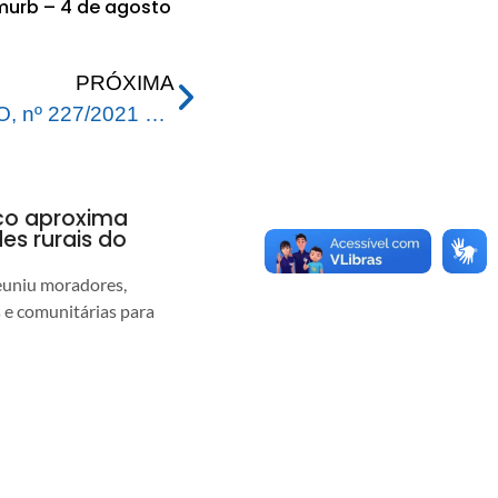
urb – 4 de agosto
PRÓXIMA
Licença de Operação – LO, nº 227/2021 para atividade de Captação, Tratamento e Distribuição de Água na ETA II
nco aproxima
s rurais do
euniu moradores,
s e comunitárias para