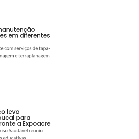
a manutenção
pes em diferentes
 com serviços de tapa-
enagem e terraplanagem
co leva
ucal para
urante a Expoacre
iso Saudável reuniu
es educativas