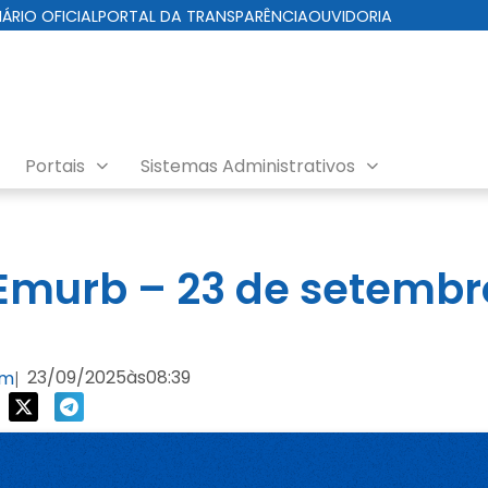
IÁRIO OFICIAL
PORTAL DA TRANSPARÊNCIA
OUVIDORIA
Portais
Sistemas Administrativos
nda EMURB
murb – 23 de setembr
23/09/2025
às
08:39
om
|