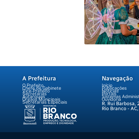
A Prefeitura
Navegação
O Prefeito
Início
Chefe de Gabinete
Publicações
Vice-Prefeito
Notícias
Secretarias
Portais
Autarquias
Sistemas Administ
Órgãos Municipais
Ouvidoria
Secretarias Especiais
R. Rui Barbosa, 
Rio Branco - AC