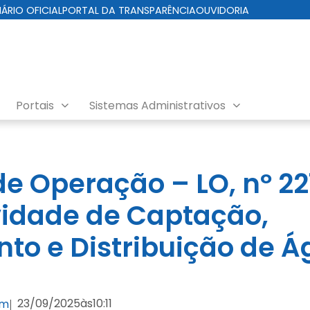
IÁRIO OFICIAL
PORTAL DA TRANSPARÊNCIA
OUVIDORIA
Portais
Sistemas Administrativos
tal
de Operação – LO, nº 2
vidade de Captação,
to e Distribuição de Á
23/09/2025
às
10:11
om
|