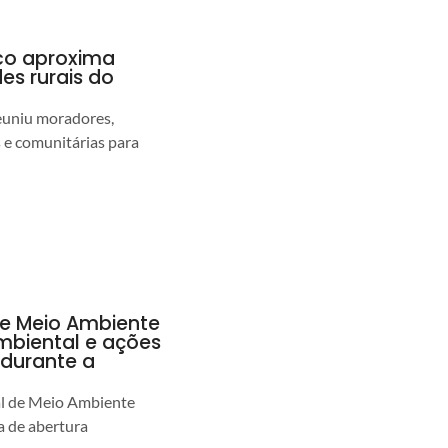
nco aproxima
s rurais do
euniu moradores,
s e comunitárias para
de Meio Ambiente
ambiental e ações
durante a
al de Meio Ambiente
 de abertura