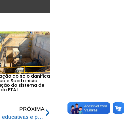
ção do solo danifica
ica e Saerb inicia
ção do sistema de
da ETA II
PRÓXIMA
RBTrans intensifica ações educativas e preventivas em alusão a Semana Nacional do Trânsito