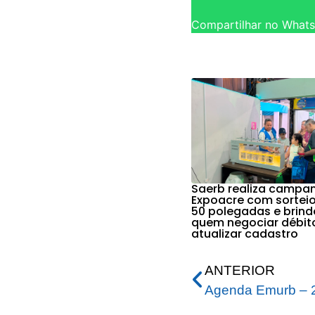
Compartilhar no What
Saerb realiza campa
Expoacre com sorteio
50 polegadas e brind
quem negociar débit
atualizar cadastro
ANTERIOR
Agenda Emurb – 2