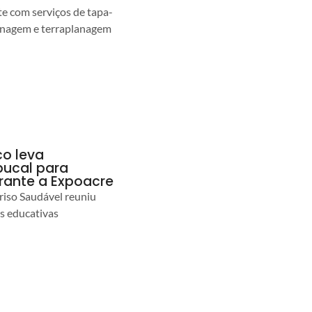
 com serviços de tapa-
enagem e terraplanagem
co leva
ucal para
urante a Expoacre
iso Saudável reuniu
es educativas