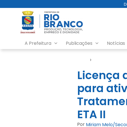
D
A Prefeitura
Publicações
Notícias
Início
›
Licença Ambien
Licença 
para ati
Tratamen
ETA II
Por
Miriam Melo/Sec