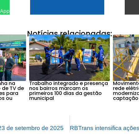
sApp
Notícias relacionadas:
nha na
Trabalho integrado e presença
Movimenta
 de TV de
nos bairros marcam os
rede elétr
es para
primeiros 100 dias da gestão
moderniza
os ou
municipal
captação 
3 de setembro de 2025