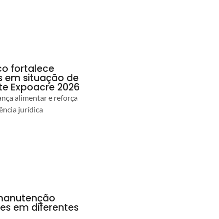
co fortalece
as em situação de
te Expoacre 2026
ança alimentar e reforça
ência jurídica
a manutenção
pes em diferentes