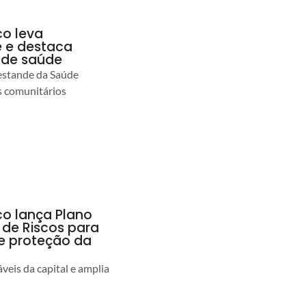
co leva
 e destaca
 de saúde
estande da Saúde
s comunitários
co lança Plano
 de Riscos para
 e proteção da
veis da capital e amplia