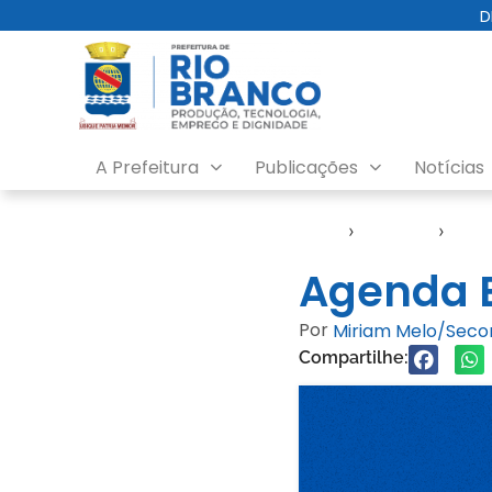
D
A Prefeitura
Publicações
Notícias
Início
›
Agendas
›
Age
Agenda E
Por
Miriam Melo/Sec
Compartilhe: