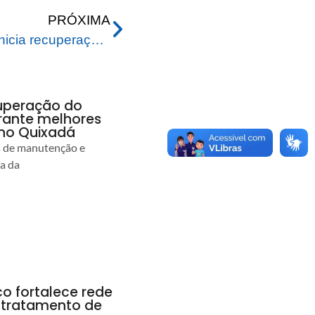
PRÓXIMA
Prefeitura de Rio Branco inicia recuperação de ponte no Ouricuri para melhorar mobilidade de moradores
uperação do
rante melhores
no Quixadá
s de manutenção e
ia da
co fortalece rede
r tratamento de