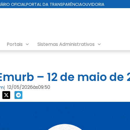
IÁRIO OFICIAL
PORTAL DA TRANSPARÊNCIA
OUVIDORIA
Portais
Sistemas Administrativos
nda EMURB
murb – 12 de maio de 
12/05/2026
às
09:50
om
|