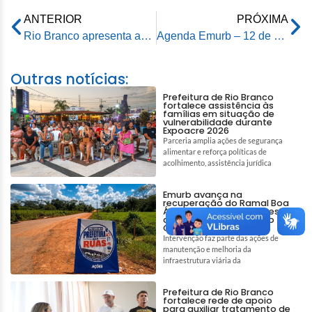
ANTERIOR
PRÓXIMA
Rio Branco apresenta avanços na agenda climática durante encontro do Programa Cidades Verdes e Resilientes
Agenda Emurb – 12 de maio de 2026
Outras notícias:
Prefeitura de Rio Branco
fortalece assistência às
famílias em situação de
vulnerabilidade durante
Expoacre 2026
Parceria amplia ações de segurança
alimentar e reforça políticas de
acolhimento, assistência jurídica
Emurb avança na
recuperação do Ramal Boa
Água e garante melhores
condições de acesso no
Quixadá
Intervenção faz parte das ações de
manutenção e melhoria da
infraestrutura viária da
Prefeitura de Rio Branco
fortalece rede de apoio
para auxiliar tratamento de