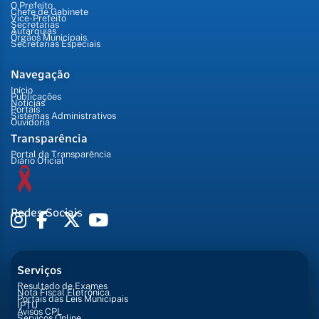
O Prefeito
Chefe de Gabinete
Vice-Prefeito
Secretarias
Autarquias
Órgãos Municipais
Secretarias Especiais
Navegação
Início
Publicações
Notícias
Portais
Sistemas Administrativos
Ouvidoria
Transparência
Portal da Transparência
Diário Oficial
Redes Sociais
Serviços
Resultado de Exames
Nota Fiscal Eletrônica
Portais das Leis Municipais
IPTU
Avisos CPL
Serviços Online