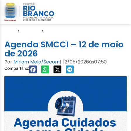
Início
›
Agendas
›
Agenda Cuidados com a Cidade
Agenda SMCCI – 12 de maio
de 2026
Por
Miriam Melo/Secom
12/05/2026
às
07:50
|
Compartilhe: