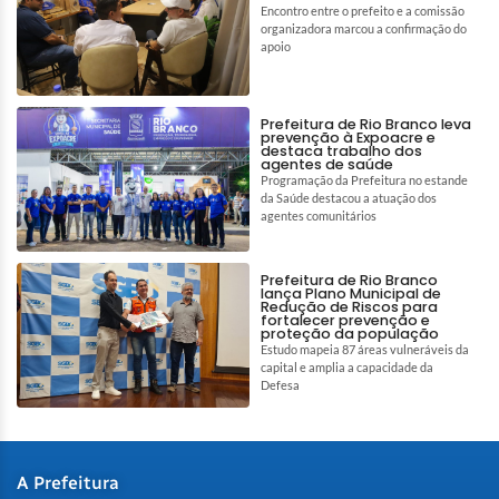
Encontro entre o prefeito e a comissão
organizadora marcou a confirmação do
apoio
Prefeitura de Rio Branco leva
prevenção à Expoacre e
destaca trabalho dos
agentes de saúde
Programação da Prefeitura no estande
da Saúde destacou a atuação dos
agentes comunitários
Prefeitura de Rio Branco
lança Plano Municipal de
Redução de Riscos para
fortalecer prevenção e
proteção da população
Estudo mapeia 87 áreas vulneráveis da
capital e amplia a capacidade da
Defesa
A Prefeitura