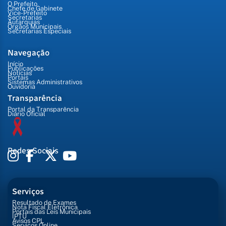
O Prefeito
Chefe de Gabinete
Vice-Prefeito
Secretarias
Autarquias
Órgãos Municipais
Secretarias Especiais
Navegação
Início
Publicações
Notícias
Portais
Sistemas Administrativos
Ouvidoria
Transparência
Portal da Transparência
Diário Oficial
Redes Sociais
Serviços
Resultado de Exames
Nota Fiscal Eletrônica
Portais das Leis Municipais
IPTU
Avisos CPL
Serviços Online