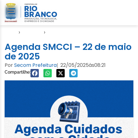
Início
›
Agendas
›
Agenda Cuidados com a Cidade
Agenda SMCCI – 22 de maio
de 2025
Por
Secom Prefeitura
22/05/2025
às
08:21
|
Compartilhe: