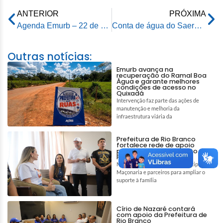
ANTERIOR
PRÓXIMA
Agenda Emurb – 22 de maio de 2025
Conta de água do Saerb ganha novo visual para facilitar acesso e compreensão das informações
Outras notícias:
Emurb avança na
recuperação do Ramal Boa
Água e garante melhores
condições de acesso no
Quixadá
Intervenção faz parte das ações de
manutenção e melhoria da
infraestrutura viária da
Prefeitura de Rio Branco
fortalece rede de apoio
para auxiliar tratamento de
Pedro e Tiago
Mobilização reúne gestão municipal,
Maçonaria e parceiros para ampliar o
suporte à família
Círio de Nazaré contará
com apoio da Prefeitura de
Rio Branco