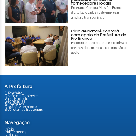
fornecedores locais
Programa Compra Mais Rio Branco
digitaliza o cadastro de empresas,
amplia a transparência
Círio de Nazaré contará
com apoio da Prefeitura de
Rio Branco
Encontro entre o prefeito e a comissão
organizadora marcou a confirmação do
apoio
A Prefeitura
O Prefeito
Chefe de Gabinete
Vice-Prefeito
Secretarias
Autarquias
Órgãos Municipais
Secretarias Especiais
Navegação
Início
Publicações
Notícias