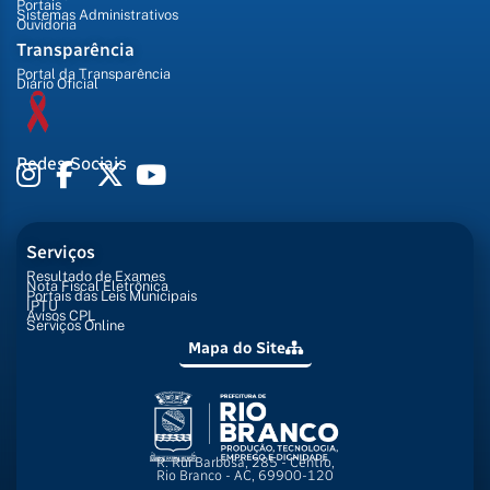
Portais
Sistemas Administrativos
Ouvidoria
Transparência
Portal da Transparência
Diário Oficial
Redes Sociais
Serviços
Resultado de Exames
Nota Fiscal Eletrônica
Portais das Leis Municipais
IPTU
Avisos CPL
Serviços Online
Mapa do Site
R. Rui Barbosa, 285 - Centro,
Rio Branco - AC, 69900-120