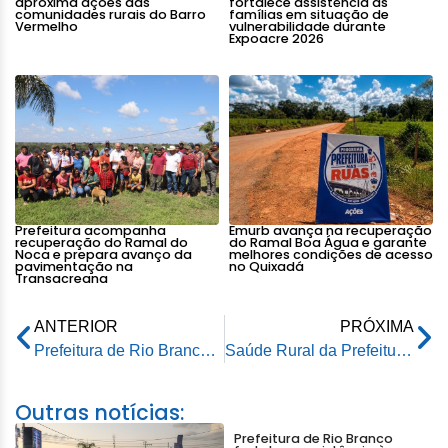
aproxima ações das
fortalece assistência às
comunidades rurais do Barro
famílias em situação de
Vermelho
vulnerabilidade durante
Expoacre 2026
Prefeitura acompanha
Emurb avança na recuperação
recuperação do Ramal do
do Ramal Boa Água e garante
Noca e prepara avanço da
melhores condições de acesso
pavimentação na
no Quixadá
Transacreana
ANTERIOR
PRÓXIMA
Prefeitura de Rio Branco realiza 4º mutirão de ultrassonografias e avança na redução da fila de regulação
Saúde Rural da Prefeitura de Rio Branco ultrapassa 3,2 mil procedimentos em parada na Transacreana
Outras notícias:
Prefeitura de Rio Branco