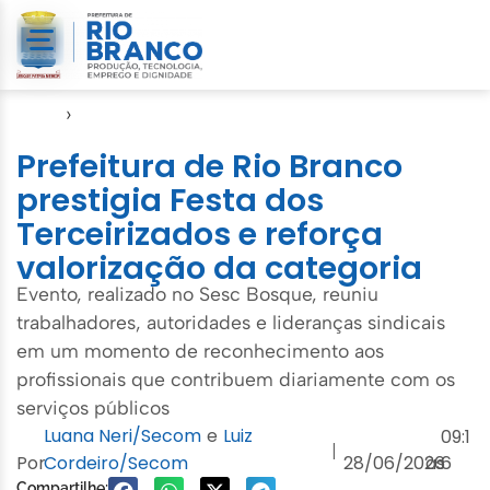
Início
›
Agenda do Prefeito
Prefeitura de Rio Branco
prestigia Festa dos
Terceirizados e reforça
valorização da categoria
Evento, realizado no Sesc Bosque, reuniu
trabalhadores, autoridades e lideranças sindicais
em um momento de reconhecimento aos
profissionais que contribuem diariamente com os
serviços públicos
Luana Neri/Secom
e
Luiz
09:1
|
Por
Cordeiro/Secom
28/06/2026
às
6
Compartilhe: