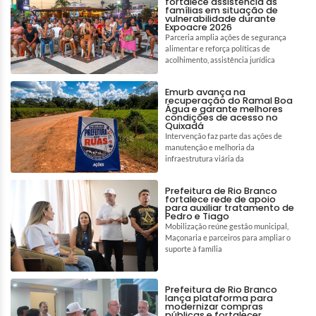
fortalece assistência às
famílias em situação de
vulnerabilidade durante
Expoacre 2026
Parceria amplia ações de segurança
alimentar e reforça políticas de
acolhimento, assistência jurídica
Emurb avança na
recuperação do Ramal Boa
Água e garante melhores
condições de acesso no
Quixadá
Intervenção faz parte das ações de
manutenção e melhoria da
infraestrutura viária da
Prefeitura de Rio Branco
fortalece rede de apoio
para auxiliar tratamento de
Pedro e Tiago
Mobilização reúne gestão municipal,
Maçonaria e parceiros para ampliar o
suporte à família
Prefeitura de Rio Branco
lança plataforma para
modernizar compras
públicas e fortalecer