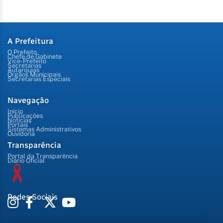
A Prefeitura
O Prefeito
Chefe de Gabinete
Vice-Prefeito
Secretarias
Autarquias
Órgãos Municipais
Secretarias Especiais
Navegação
Início
Publicações
Notícias
Portais
Sistemas Administrativos
Ouvidoria
Transparência
Portal da Transparência
Diário Oficial
Redes Sociais