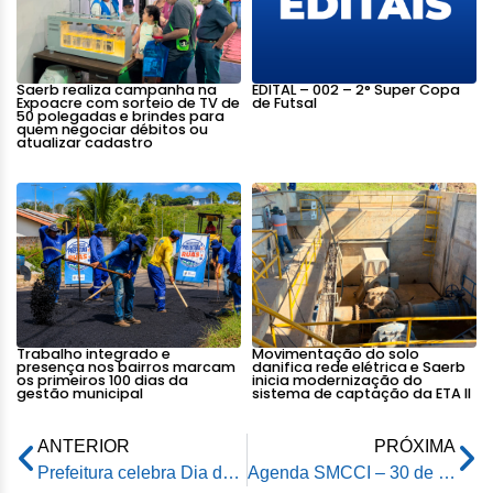
Saerb realiza campanha na
EDITAL – 002 – 2° Super Copa
Expoacre com sorteio de TV de
de Futsal
50 polegadas e brindes para
quem negociar débitos ou
atualizar cadastro
Trabalho integrado e
Movimentação do solo
presença nos bairros marcam
danifica rede elétrica e Saerb
os primeiros 100 dias da
inicia modernização do
gestão municipal
sistema de captação da ETA II
ANTERIOR
PRÓXIMA
Prefeitura celebra Dia do Trabalhador com café da manhã em homenagem às equipes de limpeza e manutenção urbana
Agenda SMCCI – 30 de abril de 2026