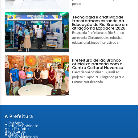
ponto
Tecnologia e criatividade
transformam estande da
Educação de Rio Branco em
atração na Expoacre 2026
Espaço da Prefeitura de Rio Branco
apresenta Chromebooks, robótica
educacional, jogos interativos e
Prefeitura de Rio Branco
oficializa parceria com o
Centro Cultural Novarese
Parceria vai destinar 52,8 mil ao
projeto "Capoeira, Gingando para o
Futuro", fortalecendo
A Prefeitura
O Prefeito
Chefe de Gabinete
Vice-Prefeito
Secretarias
Autarquias
Órgãos Municipais