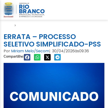
Início
›
Editais e Processos Seletivos
ERRATA – PROCESSO
SELETIVO SIMPLIFICADO-PSS
Por
Miriam Melo/Secom
30/04/2026
às
09:36
|
Compartilhe: