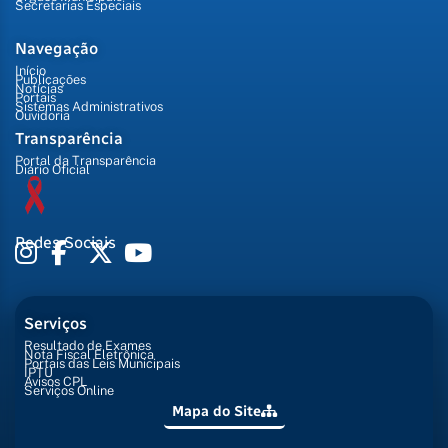
Secretarias Especiais
Navegação
Início
Publicações
Notícias
Portais
Sistemas Administrativos
Ouvidoria
Transparência
Portal da Transparência
Diário Oficial
Redes Sociais
Serviços
Resultado de Exames
Nota Fiscal Eletrônica
Portais das Leis Municipais
IPTU
Avisos CPL
Serviços Online
Mapa do Site