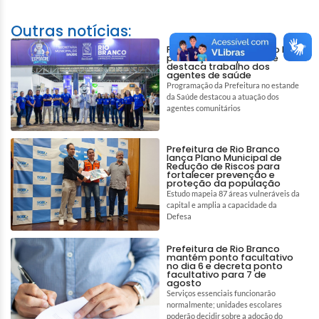
Outras notícias:
Prefeitura de Rio Branco leva
prevenção à Expoacre e
destaca trabalho dos
agentes de saúde
Programação da Prefeitura no estande
da Saúde destacou a atuação dos
agentes comunitários
Prefeitura de Rio Branco
lança Plano Municipal de
Redução de Riscos para
fortalecer prevenção e
proteção da população
Estudo mapeia 87 áreas vulneráveis da
capital e amplia a capacidade da
Defesa
Prefeitura de Rio Branco
mantém ponto facultativo
no dia 6 e decreta ponto
facultativo para 7 de
agosto
Serviços essenciais funcionarão
normalmente; unidades escolares
poderão decidir sobre a adoção do