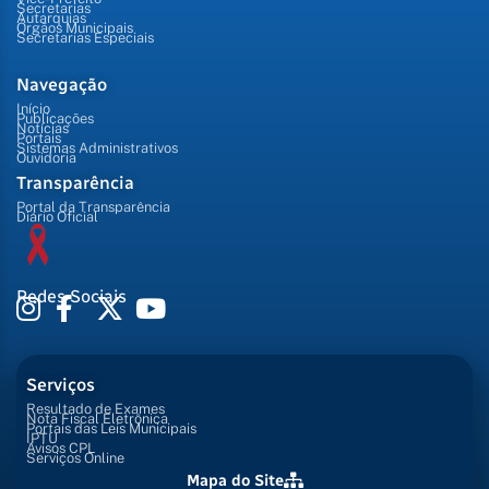
Secretarias
Autarquias
Órgãos Municipais
Secretarias Especiais
Navegação
Início
Publicações
Notícias
Portais
Sistemas Administrativos
Ouvidoria
Transparência
Portal da Transparência
Diário Oficial
Redes Sociais
Serviços
Resultado de Exames
Nota Fiscal Eletrônica
Portais das Leis Municipais
IPTU
Avisos CPL
Serviços Online
Mapa do Site