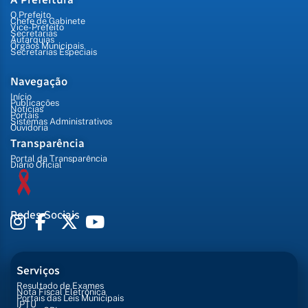
O Prefeito
Chefe de Gabinete
Vice-Prefeito
Secretarias
Autarquias
Órgãos Municipais
Secretarias Especiais
Navegação
Início
Publicações
Notícias
Portais
Sistemas Administrativos
Ouvidoria
Transparência
Portal da Transparência
Diário Oficial
Redes Sociais
Serviços
Resultado de Exames
Nota Fiscal Eletrônica
Portais das Leis Municipais
IPTU