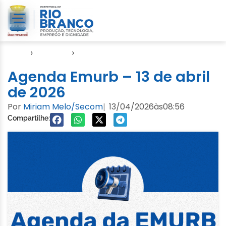
Início
›
Agendas
›
Agenda EMURB
Agenda Emurb – 13 de abril
de 2026
Por
Miriam Melo/Secom
13/04/2026
às
08:56
|
Compartilhe: