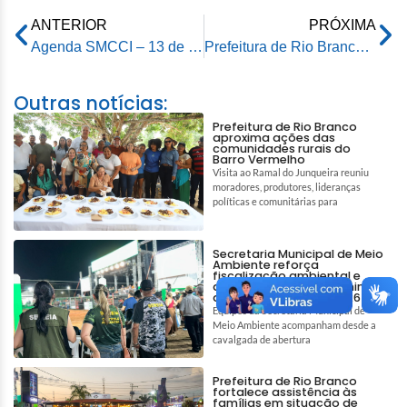
ANTERIOR
PRÓXIMA
Agenda SMCCI – 13 de abril de 2026
Prefeitura de Rio Branco vacina mais de 700 animais e reforça combate à raiva
Outras notícias:
Prefeitura de Rio Branco
aproxima ações das
comunidades rurais do
Barro Vermelho
Visita ao Ramal do Junqueira reuniu
moradores, produtores, lideranças
políticas e comunitárias para
Secretaria Municipal de Meio
Ambiente reforça
fiscalização ambiental e
ações de bem-estar animal
durante a Expoacre 2026
Equipes da Secretaria Municipal de
Meio Ambiente acompanham desde a
cavalgada de abertura
Prefeitura de Rio Branco
fortalece assistência às
famílias em situação de