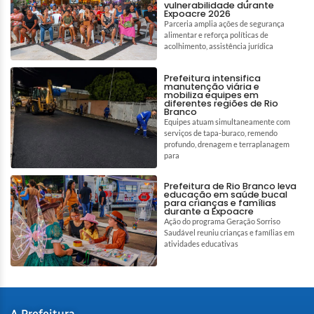
vulnerabilidade durante
Expoacre 2026
Parceria amplia ações de segurança
alimentar e reforça políticas de
acolhimento, assistência jurídica
Prefeitura intensifica
manutenção viária e
mobiliza equipes em
diferentes regiões de Rio
Branco
Equipes atuam simultaneamente com
serviços de tapa-buraco, remendo
profundo, drenagem e terraplanagem
para
Prefeitura de Rio Branco leva
educação em saúde bucal
para crianças e famílias
durante a Expoacre
Ação do programa Geração Sorriso
Saudável reuniu crianças e famílias em
atividades educativas
A Prefeitura