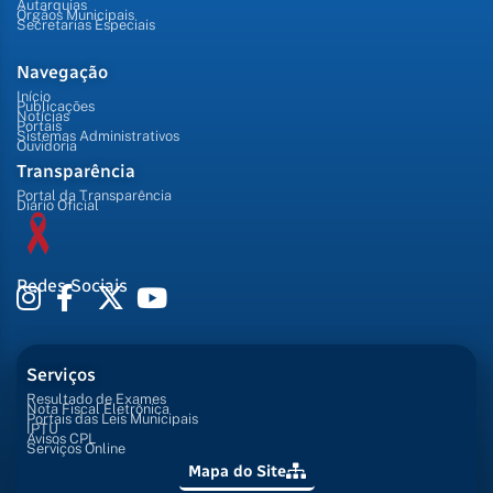
Autarquias
Órgãos Municipais
Secretarias Especiais
Navegação
Início
Publicações
Notícias
Portais
Sistemas Administrativos
Ouvidoria
Transparência
Portal da Transparência
Diário Oficial
Redes Sociais
Serviços
Resultado de Exames
Nota Fiscal Eletrônica
Portais das Leis Municipais
IPTU
Avisos CPL
Serviços Online
Mapa do Site