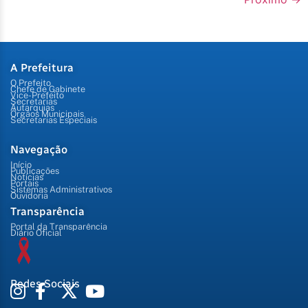
A Prefeitura
O Prefeito
Chefe de Gabinete
Vice-Prefeito
Secretarias
Autarquias
Órgãos Municipais
Secretarias Especiais
Navegação
Início
Publicações
Notícias
Portais
Sistemas Administrativos
Ouvidoria
Transparência
Portal da Transparência
Diário Oficial
Redes Sociais