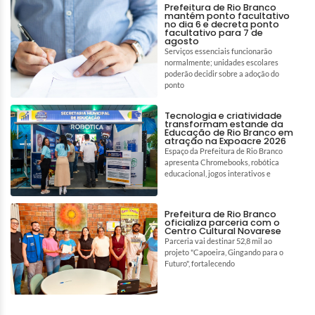
Prefeitura de Rio Branco
mantém ponto facultativo
no dia 6 e decreta ponto
facultativo para 7 de
agosto
Serviços essenciais funcionarão
normalmente; unidades escolares
poderão decidir sobre a adoção do
ponto
Tecnologia e criatividade
transformam estande da
Educação de Rio Branco em
atração na Expoacre 2026
Espaço da Prefeitura de Rio Branco
apresenta Chromebooks, robótica
educacional, jogos interativos e
Prefeitura de Rio Branco
oficializa parceria com o
Centro Cultural Novarese
Parceria vai destinar 52,8 mil ao
projeto "Capoeira, Gingando para o
Futuro", fortalecendo