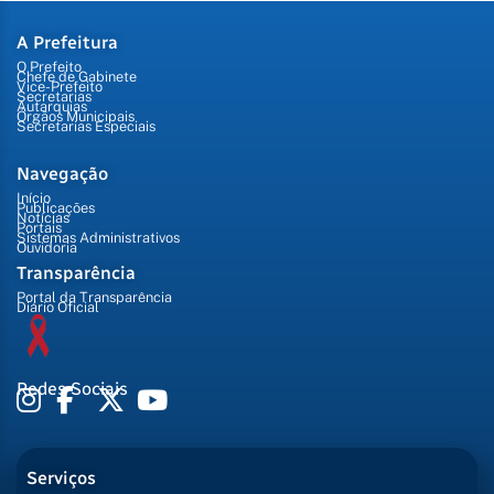
A Prefeitura
O Prefeito
Chefe de Gabinete
Vice-Prefeito
Secretarias
Autarquias
Órgãos Municipais
Secretarias Especiais
Navegação
Início
Publicações
Notícias
Portais
Sistemas Administrativos
Ouvidoria
Transparência
Portal da Transparência
Diário Oficial
Redes Sociais
Serviços