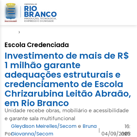
Início
›
Seme
Escola Credenciada
Investimento de mais de R$
1 milhão garante
adequações estruturais e
credenciamento de Escola
Chrizarubina Leitão Abraão,
em Rio Branco
Unidade recebe obras, mobiliário e acessibilidade
e garante sala multifuncional
Gleydison Meirelles/Secom
e
Bruna
16:
|
Por
Giovanna/Secom
04/09/2025
às
03