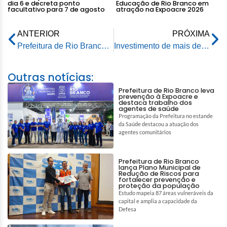
dia 6 e decreta ponto
Educação de Rio Branco em
facultativo para 7 de agosto
atração na Expoacre 2026
ANTERIOR
PRÓXIMA
Prefeitura de Rio Branco intensifica recuperação viária no bairro Portal da Amazônia
Investimento de mais de R$ 1 milhão garante adequações estruturais e credenciamento de Escola Chrizarubina Leitão Abraão, em Rio Branco
Outras notícias:
Prefeitura de Rio Branco leva
prevenção à Expoacre e
destaca trabalho dos
agentes de saúde
Programação da Prefeitura no estande
da Saúde destacou a atuação dos
agentes comunitários
Prefeitura de Rio Branco
lança Plano Municipal de
Redução de Riscos para
fortalecer prevenção e
proteção da população
Estudo mapeia 87 áreas vulneráveis da
capital e amplia a capacidade da
Defesa