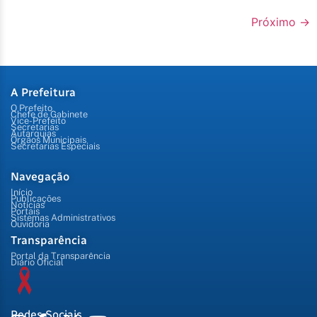
Próximo
→
A Prefeitura
O Prefeito
Chefe de Gabinete
Vice-Prefeito
Secretarias
Autarquias
Órgãos Municipais
Secretarias Especiais
Navegação
Início
Publicações
Notícias
Portais
Sistemas Administrativos
Ouvidoria
Transparência
Portal da Transparência
Diário Oficial
Redes Sociais