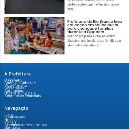
profundo, drenagem e terraplanagem
para
Prefeitura de Rio Branco leva
educação em saúde bucal
para crianças e famílias
durante a Expoacre
Ação do programa Geração Sorriso
Saudável reuniu crianças e famílias em
atividades educativas
A Prefeitura
O Prefeito
Chefe de Gabinete
Vice-Prefeito
Secretarias
Autarquias
Órgãos Municipais
Secretarias Especiais
Navegação
Início
Publicações
Notícias
Portais
Sistemas Administrativos
Ouvidoria