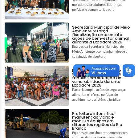
moradores, produtores, lideranças
políticas e comunitárias para
Secretaria Municipal de Meio
Ambiente reforça
fiscalização ambiental e
ações de bem-estar animal
durante a Expoacre 2026
Equipes da Secretaria Municipal de
Meio Ambiente acompanham desde a
cavalgada de abertura
Prefeitura de Rio Branco
fortalece assistência às
famílias em situação de
vulnerabilidade durante
Expoacre 2026
Parceria amplia ações de segurança
alimentar e reforça políticas de
acolhimento, assistência jurídica
Prefeitura intensifica
manutenção viária e
mobiliza equipes em
diferentes regiões de Rio
Branco
Equipes atuam simultaneamente com
serviços de tapa-buraco, remendo