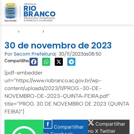
Início
›
Agendas
›
Agenda EMURB
30 de novembro de 2023
Por
Secom Prefeitura
30/11/2023
às
08:50
|
Compartilhe:
[pdf-embedder
url=”https://www.riobranco.ac.gov.br/wp-
content/uploads/2023/11/PROG.-30-DE-
NOVEMBRO-DE-2023-QUINTA-FEIRA.pdf”
title=”PROG. 30 DE NOVEMBRO DE 2023 (QUINTA
FEIRA)”]
Compartilhar
Compartilhar
no X Twitter