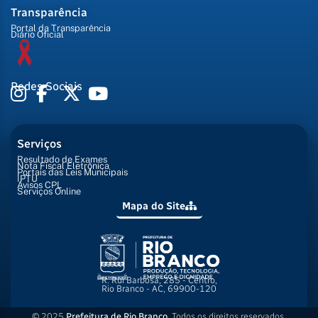
Transparência
Portal da Transparência
Diário Oficial
Redes Sociais
Serviços
Resultado de Exames
Nota Fiscal Eletrônica
Portais das Leis Municipais
IPTU
Avisos CPL
Serviços Online
Mapa do Site
R. Rui Barbosa, 285 - Centro,
Rio Branco - AC, 69900-120
© 2025
Prefeitura de Rio Branco
. Todos os direitos reservados.