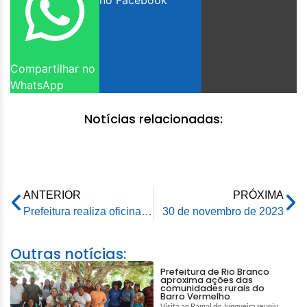
no Facebook
Compartilhar no
WhatsApp
Notícias relacionadas:
ANTERIOR
PRÓXIMA
Prefeitura realiza oficina de Origami com idosos do CRAS Novo Horizonte
30 de novembro de 2023
Outras notícias:
Prefeitura de Rio Branco
aproxima ações das
comunidades rurais do
Barro Vermelho
Visita ao Ramal do Junqueira reuniu