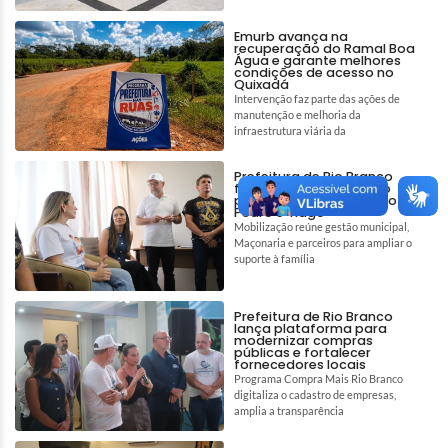
Emurb avança na
recuperação do Ramal Boa
Água e garante melhores
condições de acesso no
Quixadá
Intervenção faz parte das ações de
manutenção e melhoria da
infraestrutura viária da
Prefeitura de Rio Branco
fortalece rede de apoio
para auxiliar tratamento de
Pedro e Tiago
Mobilização reúne gestão municipal,
Maçonaria e parceiros para ampliar o
suporte à família
Prefeitura de Rio Branco
lança plataforma para
modernizar compras
públicas e fortalecer
fornecedores locais
Programa Compra Mais Rio Branco
digitaliza o cadastro de empresas,
amplia a transparência