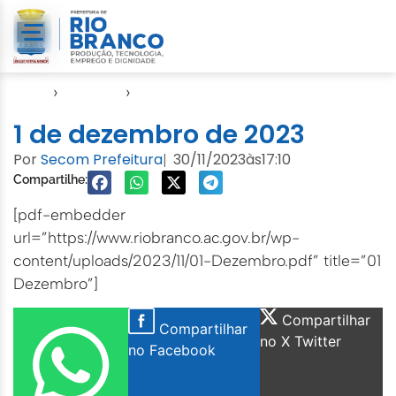
Início
›
Agendas
›
Agenda Cuidados com a Cidade
1 de dezembro de 2023
Por
Secom Prefeitura
30/11/2023
às
17:10
|
Compartilhe:
[pdf-embedder
url=”https://www.riobranco.ac.gov.br/wp-
content/uploads/2023/11/01-Dezembro.pdf” title=”01
Dezembro”]
Compartilhar
Compartilhar
no X Twitter
no Facebook