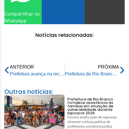
Compartilhar no
WhatsApp
Notícias relacionadas:
ANTERIOR
PRÓXIMA
Prefeitura avança na recuperação de Áreas de Preservação Permanente do Igarapé Fidêncio
Prefeitura de Rio Branco intensifica a limpeza nos parques da cidade
Outras notícias:
Prefeitura de Rio Branco
fortalece assistência às
famílias em situação de
vulnerabilidade durante
Expoacre 2026
Parceria amplia ações de segurança
alimentar e reforça políticas de
acolhimento, assistência jurídica