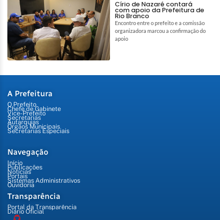
Círio de Nazaré contará
com apoio da Prefeitura de
Rio Branco
Encontro entre o prefeito e a comissão
organizadora marcou a confirmação do
apoio
A Prefeitura
O Prefeito
Chefe de Gabinete
Vice-Prefeito
Secretarias
Autarquias
Órgãos Municipais
Secretarias Especiais
Navegação
Início
Publicações
Notícias
Portais
Sistemas Administrativos
Ouvidoria
Transparência
Portal da Transparência
Diário Oficial