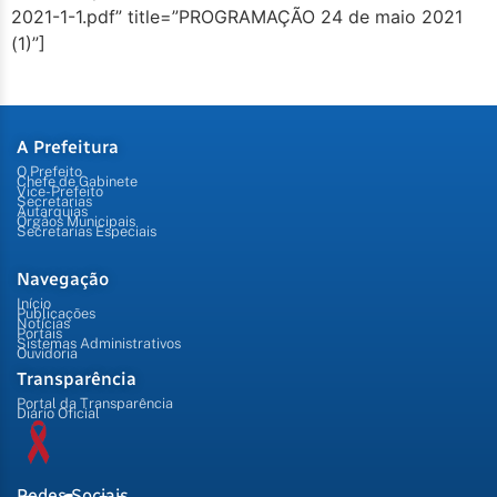
2021-1-1.pdf” title=”PROGRAMAÇÃO 24 de maio 2021
(1)”]
A Prefeitura
O Prefeito
Chefe de Gabinete
Vice-Prefeito
Secretarias
Autarquias
Órgãos Municipais
Secretarias Especiais
Navegação
Início
Publicações
Notícias
Portais
Sistemas Administrativos
Ouvidoria
Transparência
Portal da Transparência
Diário Oficial
Redes Sociais