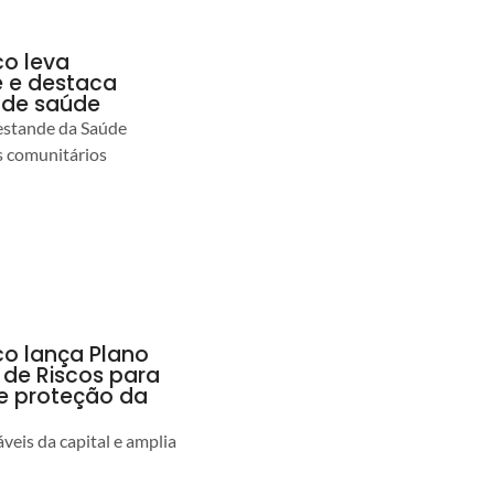
co leva
 e destaca
 de saúde
estande da Saúde
s comunitários
co lança Plano
 de Riscos para
 e proteção da
veis da capital e amplia