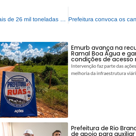
Prefeitura retira mais de 26 mil toneladas de entulhos com operação “Cidade Limpa, Povo Desenvolvido”
Emurb avança na rec
Ramal Boa Água e ga
condições de acesso 
Intervenção faz parte das açõe
melhoria da infraestrutura viár
Prefeitura de Rio Bran
de apoio para auxilia