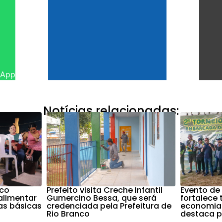
sApp
Notícias relacionadas:
nco
Prefeito visita Creche Infantil
Evento de
alimentar
Gumercino Bessa, que será
fortalece
as básicas
credenciada pela Prefeitura de
economia 
Rio Branco
destaca pr