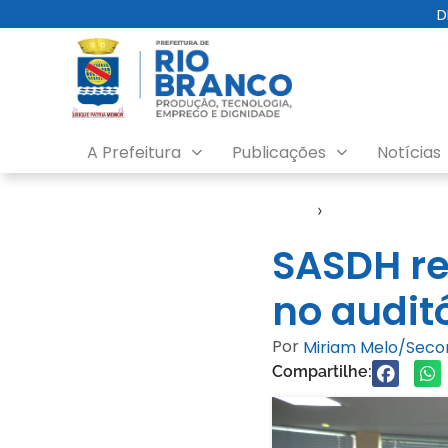
D
A Prefeitura
Publicações
Notícias
Início
›
Video
SASDH re
no auditó
Por
Miriam Melo/Sec
Compartilhe: