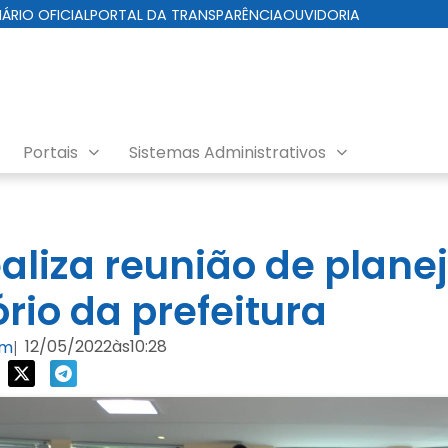
IÁRIO OFICIAL
PORTAL DA TRANSPARÊNCIA
OUVIDORIA
Portais
Sistemas Administrativos
aliza reunião de plan
rio da prefeitura
12/05/2022
às
10:28
om
|