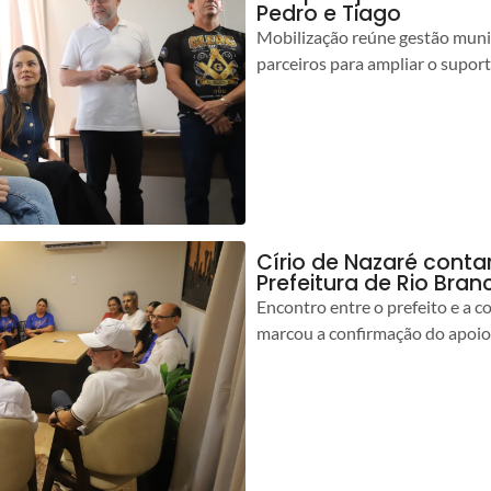
Pedro e Tiago
Mobilização reúne gestão muni
parceiros para ampliar o suport
Círio de Nazaré cont
Prefeitura de Rio Bran
Encontro entre o prefeito e a 
marcou a confirmação do apoio