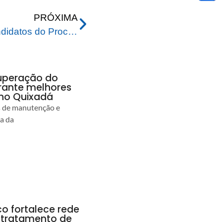
PRÓXIMA
Prefeitura convoca os candidatos do Processo Seletivo Simplificado da SASDH
uperação do
rante melhores
no Quixadá
s de manutenção e
ia da
co fortalece rede
r tratamento de