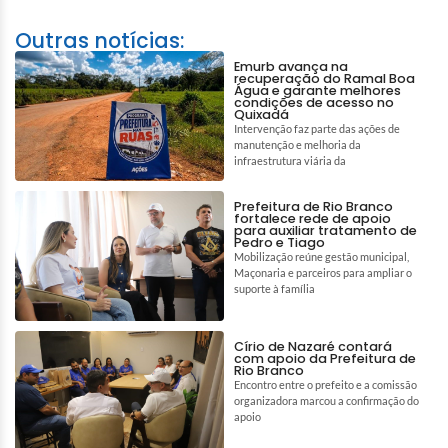
Outras notícias:
Emurb avança na
recuperação do Ramal Boa
Água e garante melhores
condições de acesso no
Quixadá
Intervenção faz parte das ações de
manutenção e melhoria da
infraestrutura viária da
Prefeitura de Rio Branco
fortalece rede de apoio
para auxiliar tratamento de
Pedro e Tiago
Mobilização reúne gestão municipal,
Maçonaria e parceiros para ampliar o
suporte à família
Círio de Nazaré contará
com apoio da Prefeitura de
Rio Branco
Encontro entre o prefeito e a comissão
organizadora marcou a confirmação do
apoio