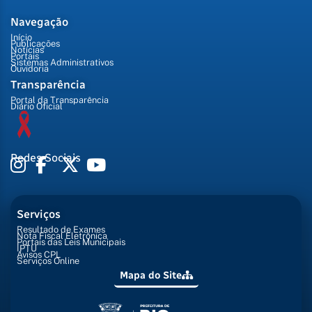
Navegação
Início
Publicações
Notícias
Portais
Sistemas Administrativos
Ouvidoria
Transparência
Portal da Transparência
Diário Oficial
Redes Sociais
Serviços
Resultado de Exames
Nota Fiscal Eletrônica
Portais das Leis Municipais
IPTU
Avisos CPL
Serviços Online
Mapa do Site