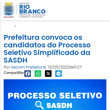
Início
›
Notícias
Prefeitura convoca os
candidatos do Processo
Seletivo Simplificado da
SASDH
Por
Secom Prefeitura
12/05/2022
às
11:27
|
Compartilhe: