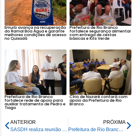
Emurb avança na recuperação
Prefeitura de Rio Branco
do Ramal Boa Água e garante
fortalece segurança alimentar
melhores condições de acesso
com entrega de cestas
no Quixadá
básicas e Kits Verde
Prefeitura de Rio Branco
Círio de Nazaré contará com
fortalece rede de apoio para
apoio da Prefeitura de Rio
auxiliar tratamento de Pedro e
Branco
Tiago
ANTERIOR
PRÓXIMA
SASDH realiza reunião de planejamento no auditório da prefeitura
Prefeitura de Rio Branco oferece terreno para construção da sede do Sindicato dos Jornalistas