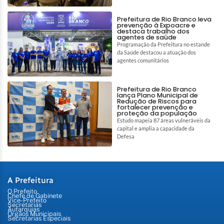
Prefeitura de Rio Branco leva
prevenção à Expoacre e
destaca trabalho dos
agentes de saúde
Programação da Prefeitura no estande
da Saúde destacou a atuação dos
agentes comunitários
Prefeitura de Rio Branco
lança Plano Municipal de
Redução de Riscos para
fortalecer prevenção e
proteção da população
Estudo mapeia 87 áreas vulneráveis da
capital e amplia a capacidade da
Defesa
A Prefeitura
O Prefeito
Chefe de Gabinete
Vice-Prefeito
Secretarias
Autarquias
Órgãos Municipais
Secretarias Especiais