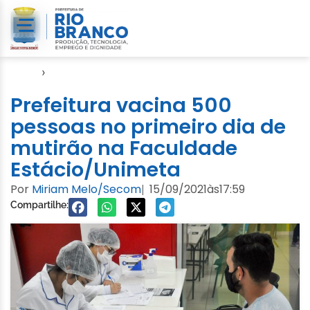
Início
›
Video
Prefeitura vacina 500
pessoas no primeiro dia de
mutirão na Faculdade
Estácio/Unimeta
Por
Miriam Melo/Secom
15/09/2021
às
17:59
|
Compartilhe: