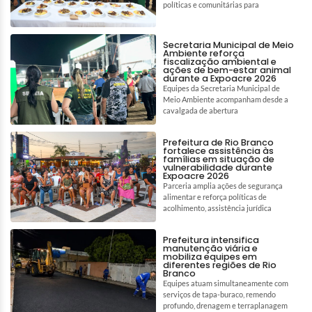
políticas e comunitárias para
Secretaria Municipal de Meio
Ambiente reforça
fiscalização ambiental e
ações de bem-estar animal
durante a Expoacre 2026
Equipes da Secretaria Municipal de
Meio Ambiente acompanham desde a
cavalgada de abertura
Prefeitura de Rio Branco
fortalece assistência às
famílias em situação de
vulnerabilidade durante
Expoacre 2026
Parceria amplia ações de segurança
alimentar e reforça políticas de
acolhimento, assistência jurídica
Prefeitura intensifica
manutenção viária e
mobiliza equipes em
diferentes regiões de Rio
Branco
Equipes atuam simultaneamente com
serviços de tapa-buraco, remendo
profundo, drenagem e terraplanagem