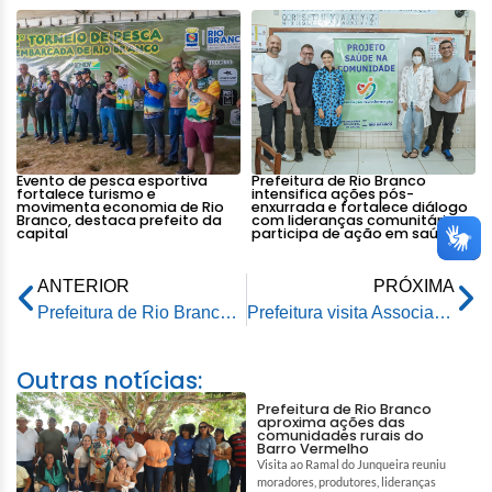
Evento de pesca esportiva
Prefeitura de Rio Branco
fortalece turismo e
intensifica ações pós-
movimenta economia de Rio
enxurrada e fortalece diálogo
Branco, destaca prefeito da
com lideranças comunitárias e
capital
participa de ação em saúde
ANTERIOR
PRÓXIMA
Prefeitura de Rio Branco vacina 500 pessoas no primeiro dia de mutirão na Faculdade Estácio/Unimeta
Prefeitura visita Associação de Produtores Rurais do Panorama Ribeirinho para avaliar e atender solicitações
Outras notícias:
Prefeitura de Rio Branco
aproxima ações das
comunidades rurais do
Barro Vermelho
Visita ao Ramal do Junqueira reuniu
moradores, produtores, lideranças