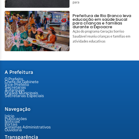
para
Prefeitura de Rio Branco leva
educação em saúde bucal
para crianças e famílias
durante a Expoacre
Ação do programa Geração Sorriso
Saudável reuniu crianças e famílias em
atividades educativas
A Prefeitura
O Prefeito
Chefe de Gabinete
Vice-Prefeito
Secretarias
Autarquias
Órgãos Municipais
Secretarias Especiais
Navegação
Início
Publicações
Notícias
Portais
Sistemas Administrativos
Ouvidoria
Transparência