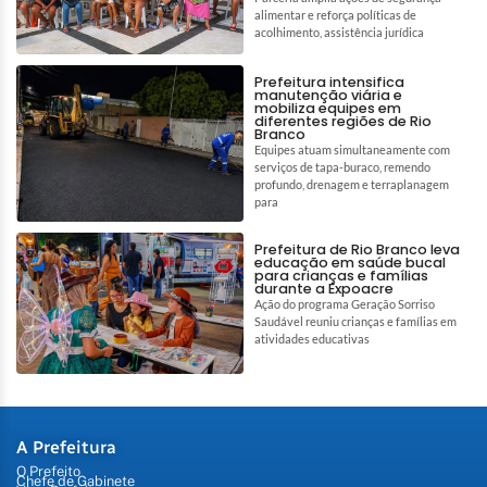
alimentar e reforça políticas de
acolhimento, assistência jurídica
Prefeitura intensifica
manutenção viária e
mobiliza equipes em
diferentes regiões de Rio
Branco
Equipes atuam simultaneamente com
serviços de tapa-buraco, remendo
profundo, drenagem e terraplanagem
para
Prefeitura de Rio Branco leva
educação em saúde bucal
para crianças e famílias
durante a Expoacre
Ação do programa Geração Sorriso
Saudável reuniu crianças e famílias em
atividades educativas
A Prefeitura
O Prefeito
Chefe de Gabinete