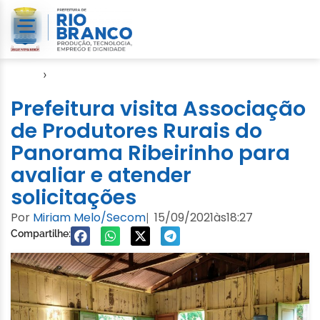
Início
›
Agricultura Familiar
Prefeitura visita Associação
de Produtores Rurais do
Panorama Ribeirinho para
avaliar e atender
solicitações
Por
Miriam Melo/Secom
15/09/2021
às
18:27
|
Compartilhe: