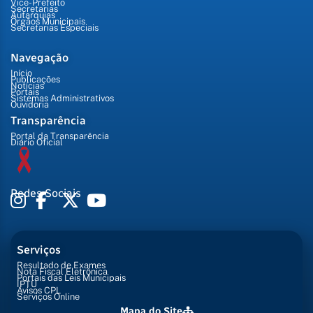
Vice-Prefeito
Secretarias
Autarquias
Órgãos Municipais
Secretarias Especiais
Navegação
Início
Publicações
Notícias
Portais
Sistemas Administrativos
Ouvidoria
Transparência
Portal da Transparência
Diário Oficial
Redes Sociais
Serviços
Resultado de Exames
Nota Fiscal Eletrônica
Portais das Leis Municipais
IPTU
Avisos CPL
Serviços Online
Mapa do Site