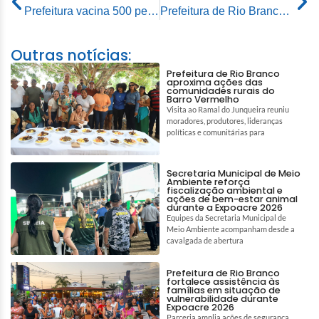
Prefeitura vacina 500 pessoas no primeiro dia de mutirão na Faculdade Estácio/Unimeta
Prefeitura de Rio Branco realiza palestra de incentivo para os catadores de recicláveis do aterro de inertes
Outras notícias:
Prefeitura de Rio Branco
aproxima ações das
comunidades rurais do
Barro Vermelho
Visita ao Ramal do Junqueira reuniu
moradores, produtores, lideranças
políticas e comunitárias para
Secretaria Municipal de Meio
Ambiente reforça
fiscalização ambiental e
ações de bem-estar animal
durante a Expoacre 2026
Equipes da Secretaria Municipal de
Meio Ambiente acompanham desde a
cavalgada de abertura
Prefeitura de Rio Branco
fortalece assistência às
famílias em situação de
vulnerabilidade durante
Expoacre 2026
Parceria amplia ações de segurança