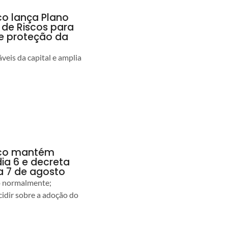
co lança Plano
 de Riscos para
 e proteção da
veis da capital e amplia
anco mantém
dia 6 e decreta
a 7 de agosto
ão normalmente;
idir sobre a adoção do