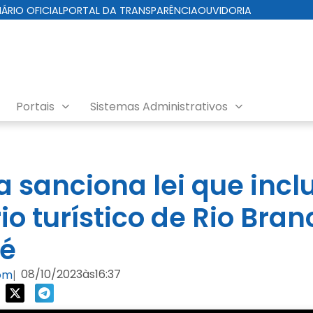
IÁRIO OFICIAL
PORTAL DA TRANSPARÊNCIA
OUVIDORIA
Portais
Sistemas Administrativos
a sanciona lei que incl
o turístico de Rio Branc
ré
08/10/2023
às
16:37
com
|