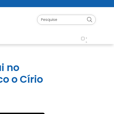
ui no
o o Círio