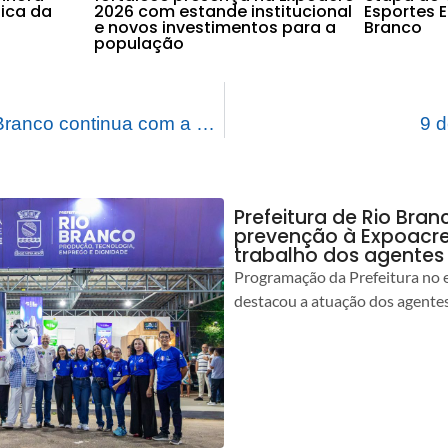
lica da
2026 com estande institucional
Esportes 
e novos investimentos para a
Branco
população
Prefeitura de Rio Branco continua com a vacinação antirrábica em pontos fixos da capital
9 d
Prefeitura de Rio Bran
prevenção à Expoacre
trabalho dos agentes
Programação da Prefeitura no 
destacou a atuação dos agente