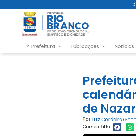
D
A Prefeitura
Publicações
Notícias
Início
›
Evento
Prefeitur
calendári
de Naza
Por
Luiz Cordeiro/Se
Compartilhe: