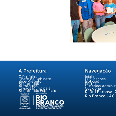
A Prefeitura
Navegação
O Prefeito
Início
Chefe de Gabinete
Publicações
Vice-Prefeito
Notícias
Secretarias
Portais
Autarquias
Sistemas Administ
Órgãos Municipais
Ouvidoria
Secretarias Especiais
R. Rui Barbosa, 
Rio Branco - AC