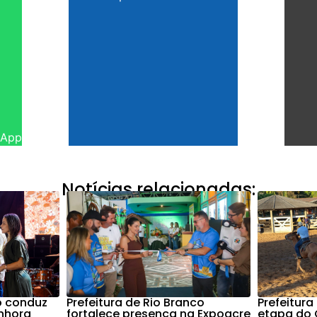
sApp
Notícias relacionadas:
o conduz
Prefeitura de Rio Branco
Prefeitura
nhora
fortalece presença na Expoacre
etapa do C