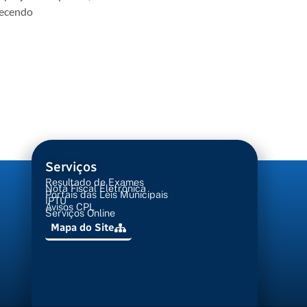
lecendo
Serviços
Resultado de Exames
Nota Fiscal Eletrônica
Portais das Leis Municipais
IPTU
Avisos CPL
Serviços Online
Mapa do Site