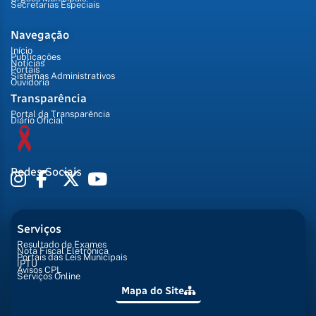
Secretarias Especiais
Navegação
Início
Publicações
Notícias
Portais
Sistemas Administrativos
Ouvidoria
Transparência
Portal da Transparência
Diário Oficial
Redes Sociais
Serviços
Resultado de Exames
Nota Fiscal Eletrônica
Portais das Leis Municipais
IPTU
Avisos CPL
Serviços Online
Mapa do Site