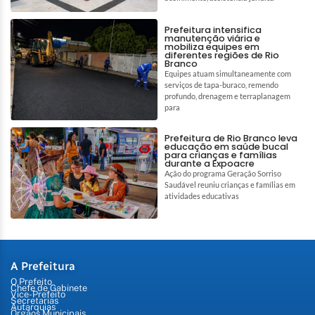
Prefeitura intensifica
manutenção viária e
mobiliza equipes em
diferentes regiões de Rio
Branco
Equipes atuam simultaneamente com
serviços de tapa-buraco, remendo
profundo, drenagem e terraplanagem
para
Prefeitura de Rio Branco leva
educação em saúde bucal
para crianças e famílias
durante a Expoacre
Ação do programa Geração Sorriso
Saudável reuniu crianças e famílias em
atividades educativas
A Prefeitura
O Prefeito
Chefe de Gabinete
Vice-Prefeito
Secretarias
Autarquias
Órgãos Municipais