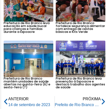
Prefeitura de Rio Branco leva
Prefeitura de Rio Branco
educação em saúde bucal
fortalece segurança alimentar
para crianças e famílias
com entrega de cestas
durante a Expoacre
básicas e Kits Verde
Prefeitura de Rio Branco
Prefeitura de Rio Branco leva
mantém unidades de saúde
prevenção à Expoacre e
abertas na quinta-feira (6) e
destaca trabalho dos agentes
sexta-feira (7)
de saúde
ANTERIOR
PRÓXIMA
14 de setembro de 2023
Prefeito de Rio Branco participa da 1ª Jornada de Integração Regional e Interiorização do Desenvolvimento