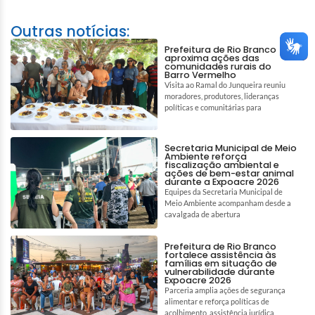
Outras notícias:
Prefeitura de Rio Branco
aproxima ações das
comunidades rurais do
Barro Vermelho
Visita ao Ramal do Junqueira reuniu
moradores, produtores, lideranças
políticas e comunitárias para
Secretaria Municipal de Meio
Ambiente reforça
fiscalização ambiental e
ações de bem-estar animal
durante a Expoacre 2026
Equipes da Secretaria Municipal de
Meio Ambiente acompanham desde a
cavalgada de abertura
Prefeitura de Rio Branco
fortalece assistência às
famílias em situação de
vulnerabilidade durante
Expoacre 2026
Parceria amplia ações de segurança
alimentar e reforça políticas de
acolhimento, assistência jurídica