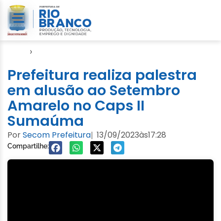
Início
›
Semsa
Prefeitura realiza palestra
em alusão ao Setembro
Amarelo no Caps II
Sumaúma
Por
Secom Prefeitura
13/09/2023
às
17:28
|
Compartilhe: