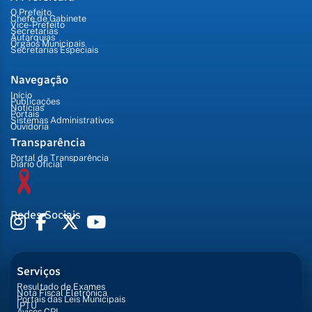
O Prefeito
Chefe de Gabinete
Vice-Prefeito
Secretarias
Autarquias
Órgãos Municipais
Secretarias Especiais
Navegação
Início
Publicações
Notícias
Portais
Sistemas Administrativos
Ouvidoria
Transparência
Portal da Transparência
Diário Oficial
Redes Sociais
Serviços
Resultado de Exames
Nota Fiscal Eletrônica
Portais das Leis Municipais
IPTU
Avisos CPL