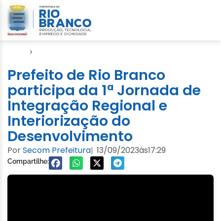
Início
›
Evento
Prefeito de Rio Branco
participa da 1ª Jornada de
Integração Regional e
Interiorização do
Desenvolvimento
Por
Secom Prefeitura
13/09/2023
às
17:29
|
Compartilhe: