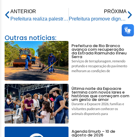
ANTERIOR
PRÓXIMA
Prefeitura realiza palestra em alusão ao Setembro Amarelo no Caps II Sumaúma
Prefeitura promove dignidade e qualidade de vida a idosos de grupo da rede de assistência do Município
Outras notícias:
Prefeitura de Rio Branco
avança com recuperação
da Estrada Raimundo Irineu
Serra
Serviços de terraplanagem, remendo
profundo e recuperação do pavimento
melhoram as condições de
Última noite da Expoacre
termina com novos lares e
histórias que começam com
um gesto de amor
Durante a Expoacre 2026, famílias e
visitantes puderam conhecer os
animais disponíveis para
Agenda Emurb – 10 de
agosto de 2026