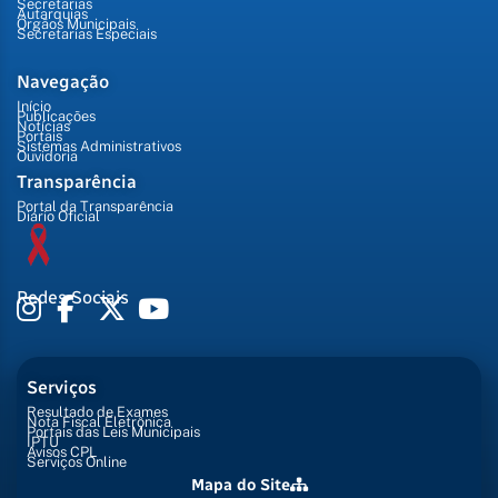
Secretarias
Autarquias
Órgãos Municipais
Secretarias Especiais
Navegação
Início
Publicações
Notícias
Portais
Sistemas Administrativos
Ouvidoria
Transparência
Portal da Transparência
Diário Oficial
Redes Sociais
Serviços
Resultado de Exames
Nota Fiscal Eletrônica
Portais das Leis Municipais
IPTU
Avisos CPL
Serviços Online
Mapa do Site