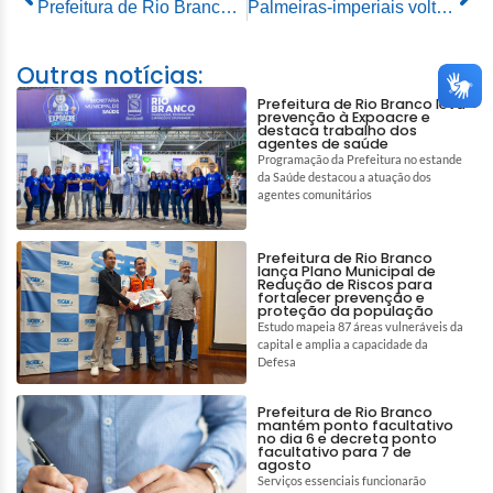
Prefeitura de Rio Branco capacita servidores que fazem abordagem social nas ruas da capital
Palmeiras-imperiais voltam compor a paisagem da Via Chico Mendes
Outras notícias:
Prefeitura de Rio Branco leva
prevenção à Expoacre e
destaca trabalho dos
agentes de saúde
Programação da Prefeitura no estande
da Saúde destacou a atuação dos
agentes comunitários
Prefeitura de Rio Branco
lança Plano Municipal de
Redução de Riscos para
fortalecer prevenção e
proteção da população
Estudo mapeia 87 áreas vulneráveis da
capital e amplia a capacidade da
Defesa
Prefeitura de Rio Branco
mantém ponto facultativo
no dia 6 e decreta ponto
facultativo para 7 de
agosto
Serviços essenciais funcionarão