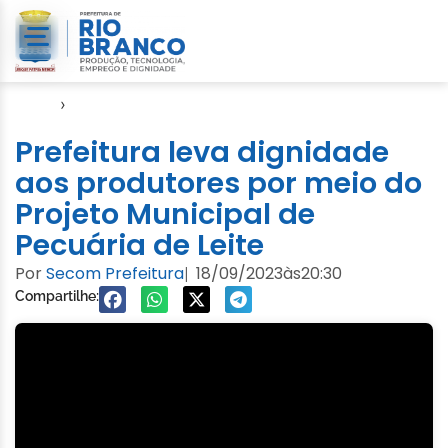
Início
›
Seagro
Prefeitura leva dignidade
aos produtores por meio do
Projeto Municipal de
Pecuária de Leite
Por
Secom Prefeitura
18/09/2023
às
20:30
|
Compartilhe: