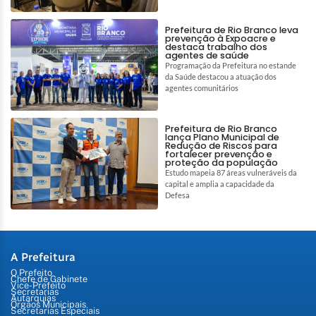
Prefeitura de Rio Branco leva
prevenção à Expoacre e
destaca trabalho dos
agentes de saúde
Programação da Prefeitura no estande
da Saúde destacou a atuação dos
agentes comunitários
Prefeitura de Rio Branco
lança Plano Municipal de
Redução de Riscos para
fortalecer prevenção e
proteção da população
Estudo mapeia 87 áreas vulneráveis da
capital e amplia a capacidade da
Defesa
A Prefeitura
O Prefeito
Chefe de Gabinete
Vice-Prefeito
Secretarias
Autarquias
Órgãos Municipais
Secretarias Especiais