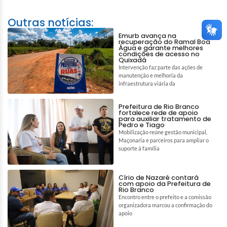
Outras notícias:
Emurb avança na
recuperação do Ramal Boa
Água e garante melhores
condições de acesso no
Quixadá
Intervenção faz parte das ações de
manutenção e melhoria da
infraestrutura viária da
Prefeitura de Rio Branco
fortalece rede de apoio
para auxiliar tratamento de
Pedro e Tiago
Mobilização reúne gestão municipal,
Maçonaria e parceiros para ampliar o
suporte à família
Círio de Nazaré contará
com apoio da Prefeitura de
Rio Branco
Encontro entre o prefeito e a comissão
organizadora marcou a confirmação do
apoio