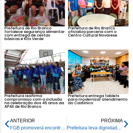
Prefeitura de Rio Branco
Prefeitura de Rio Branco
fortalece segurança alimentar
oficializa parceria com o
com entrega de cestas
Centro Cultural Novarese
básicas e Kits Verde
Prefeitura reafirma
Prefeitura entrega tablets
compromisso com a inclusão
para modernizar atendimento
na celebração dos 45 anos da
do CadÚnico
APAE de Rio Branco
ANTERIOR
PRÓXIMA
FGB promoverá encontro para esclarecer os parâmetros da Lei Paulo Gustavo nesta terça-feira
Prefeitura leva dignidade aos produtores por meio do Projeto Municipal de Pecuária de Leite