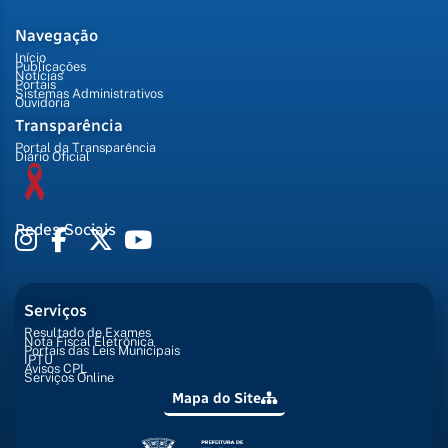
Navegação
Início
Publicações
Notícias
Portais
Sistemas Administrativos
Ouvidoria
Transparência
Portal da Transparência
Diário Oficial
Redes Sociais
Serviços
Resultado de Exames
Nota Fiscal Eletrônica
Portais das Leis Municipais
IPTU
Avisos CPL
Serviços Online
Mapa do Site