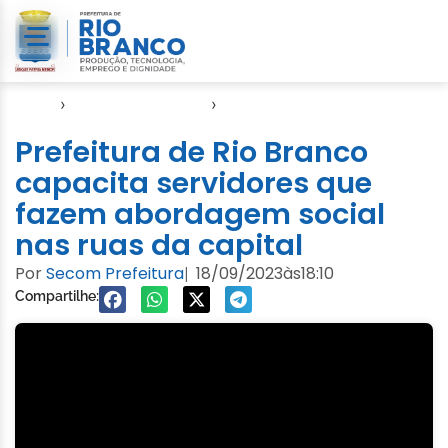
Início
›
Direitos Humanos
›
SASDH
Prefeitura de Rio Branco
capacita servidores que
fazem abordagem social
nas ruas da capital
Por
Secom Prefeitura
18/09/2023
às
18:10
|
Compartilhe: