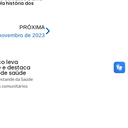
la história dos
PRÓXIMA
 novembro de 2023
co leva
 e destaca
 de saúde
estande da Saúde
s comunitários