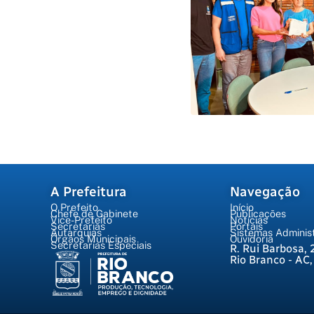
A Prefeitura
Navegação
O Prefeito
Início
Chefe de Gabinete
Publicações
Vice-Prefeito
Notícias
Secretarias
Portais
Autarquias
Sistemas Administ
Órgãos Municipais
Ouvidoria
Secretarias Especiais
R. Rui Barbosa, 
Rio Branco - AC