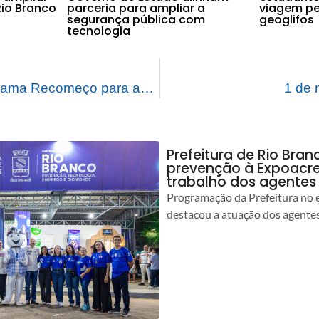
io Branco
parceria para ampliar a
viagem pe
segurança pública com
geoglifos
tecnologia
Entregas do Programa Recomeço para as Famílias estão temporiamente suspensas
1 de
Prefeitura de Rio Bran
prevenção à Expoacre
trabalho dos agentes
Programação da Prefeitura no 
destacou a atuação dos agente