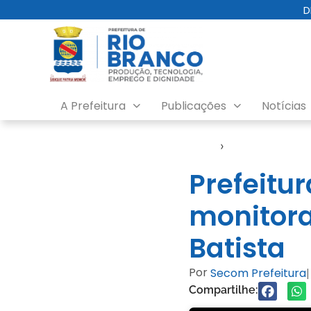
D
A Prefeitura
Publicações
Notícias
Início
›
SDTI
Prefeitu
monitora
Batista
Por
Secom Prefeitura
|
Compartilhe: