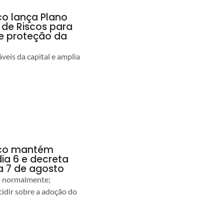
co lança Plano
 de Riscos para
 e proteção da
veis da capital e amplia
anco mantém
dia 6 e decreta
a 7 de agosto
ão normalmente;
idir sobre a adoção do