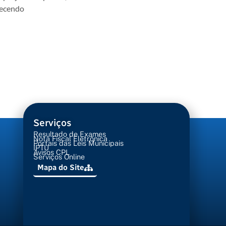
lecendo
Serviços
Resultado de Exames
Nota Fiscal Eletrônica
Portais das Leis Municipais
IPTU
Avisos CPL
Serviços Online
Mapa do Site