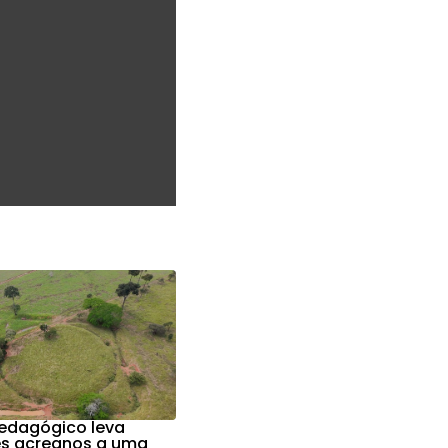
edagógico leva
s acreanos a uma