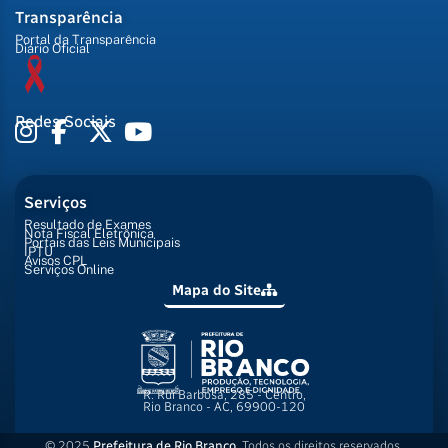
Transparência
Portal da Transparência
Diário Oficial
Redes Sociais
Serviços
Resultado de Exames
Nota Fiscal Eletrônica
Portais das Leis Municipais
IPTU
Avisos CPL
Serviços Online
Mapa do Site
R. Rui Barbosa, 285 - Centro,
Rio Branco - AC, 69900-120
© 2025
Prefeitura de Rio Branco
. Todos os direitos reservados.