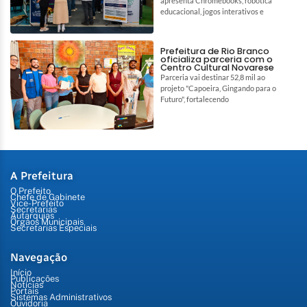
apresenta Chromebooks, robótica
educacional, jogos interativos e
Prefeitura de Rio Branco
oficializa parceria com o
Centro Cultural Novarese
Parceria vai destinar 52,8 mil ao
projeto "Capoeira, Gingando para o
Futuro", fortalecendo
A Prefeitura
O Prefeito
Chefe de Gabinete
Vice-Prefeito
Secretarias
Autarquias
Órgãos Municipais
Secretarias Especiais
Navegação
Início
Publicações
Notícias
Portais
Sistemas Administrativos
Ouvidoria