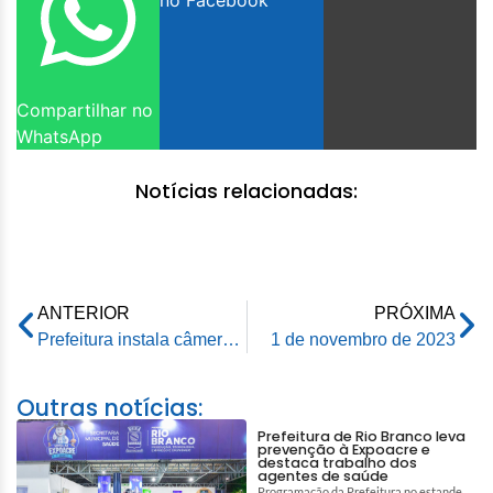
no Facebook
Compartilhar no
WhatsApp
Notícias relacionadas:
ANTERIOR
PRÓXIMA
Prefeitura instala câmeras de monitoramento no cemitério São João Batista
1 de novembro de 2023
Outras notícias:
Prefeitura de Rio Branco leva
prevenção à Expoacre e
destaca trabalho dos
agentes de saúde
Programação da Prefeitura no estande