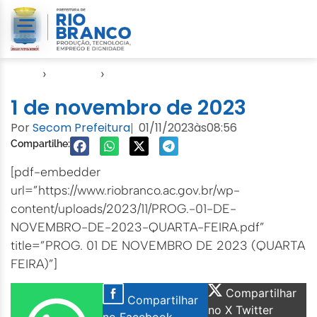
Início
›
Agendas
›
Agenda EMURB
1 de novembro de 2023
Por
Secom Prefeitura
01/11/2023
às
08:56
|
Compartilhe:
[pdf-embedder
url=”https://www.riobranco.ac.gov.br/wp-
content/uploads/2023/11/PROG.-01-DE-
NOVEMBRO-DE-2023-QUARTA-FEIRA.pdf”
title=”PROG. 01 DE NOVEMBRO DE 2023 (QUARTA
FEIRA)”]
Compartilhar
Compartilhar
no X Twitter