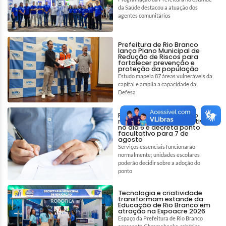
da Saúde destacou a atuação dos
agentes comunitários
Prefeitura de Rio Branco
lança Plano Municipal de
Redução de Riscos para
fortalecer prevenção e
proteção da população
Estudo mapeia 87 áreas vulneráveis da
capital e amplia a capacidade da
Defesa
Prefeitura de Rio Branco
mantém ponto facultativo
no dia 6 e decreta ponto
facultativo para 7 de
agosto
Serviços essenciais funcionarão
normalmente; unidades escolares
poderão decidir sobre a adoção do
ponto
Tecnologia e criatividade
transformam estande da
Educação de Rio Branco em
atração na Expoacre 2026
Espaço da Prefeitura de Rio Branco