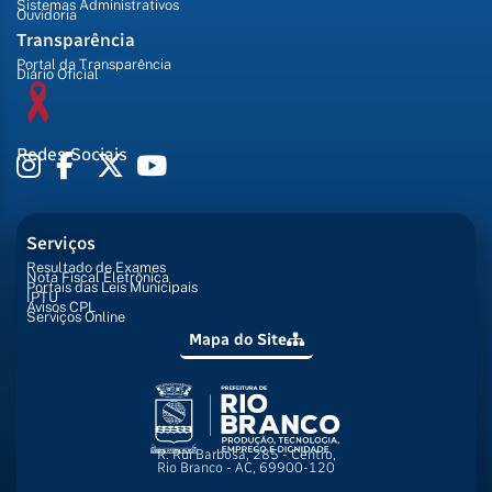
Sistemas Administrativos
Ouvidoria
Transparência
Portal da Transparência
Diário Oficial
Redes Sociais
Serviços
Resultado de Exames
Nota Fiscal Eletrônica
Portais das Leis Municipais
IPTU
Avisos CPL
Serviços Online
Mapa do Site
R. Rui Barbosa, 285 - Centro,
Rio Branco - AC, 69900-120