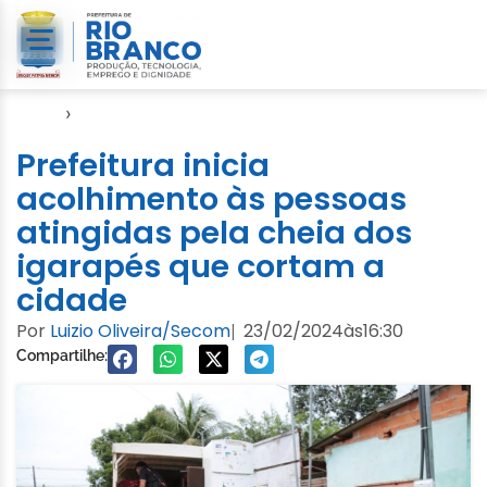
Início
›
Enchente 2024
Prefeitura inicia
acolhimento às pessoas
atingidas pela cheia dos
igarapés que cortam a
cidade
Por
Luizio Oliveira/Secom
23/02/2024
às
16:30
|
Compartilhe: