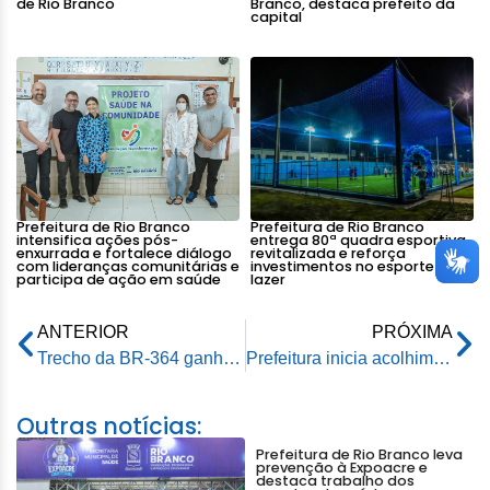
de Rio Branco
Branco, destaca prefeito da
capital
Prefeitura de Rio Branco
Prefeitura de Rio Branco
intensifica ações pós-
entrega 80ª quadra esportiva
enxurrada e fortalece diálogo
revitalizada e reforça
com lideranças comunitárias e
investimentos no esporte e
participa de ação em saúde
lazer
ANTERIOR
PRÓXIMA
Trecho da BR-364 ganha nova iluminação pública totalmente em Led
Prefeitura inicia acolhimento às pessoas atingidas pela cheia dos igarapés que cortam a cidade
Outras notícias:
Prefeitura de Rio Branco leva
prevenção à Expoacre e
destaca trabalho dos