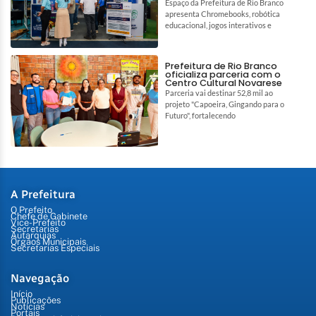
Espaço da Prefeitura de Rio Branco
apresenta Chromebooks, robótica
educacional, jogos interativos e
Prefeitura de Rio Branco
oficializa parceria com o
Centro Cultural Novarese
Parceria vai destinar 52,8 mil ao
projeto "Capoeira, Gingando para o
Futuro", fortalecendo
A Prefeitura
O Prefeito
Chefe de Gabinete
Vice-Prefeito
Secretarias
Autarquias
Órgãos Municipais
Secretarias Especiais
Navegação
Início
Publicações
Notícias
Portais