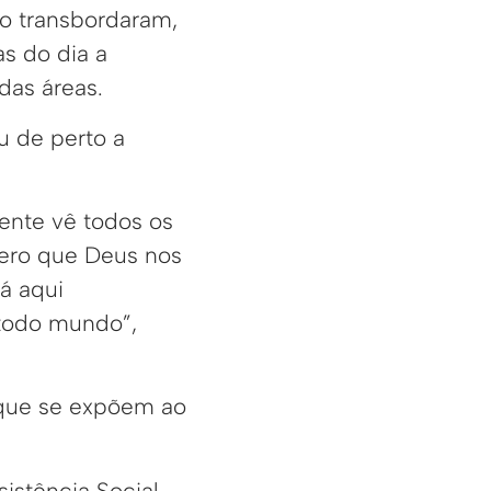
co transbordaram,
as do dia a
 das áreas.
u de perto a
gente vê todos os
pero que Deus nos
á aqui
 todo mundo”,
 que se expõem ao
istência Social,