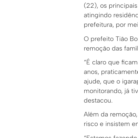
(22), os principa
atingindo residênc
prefeitura, por mei
O prefeito Tião B
remoção das famíl
“É claro que ficam
anos, praticament
ajude, que o igara
monitorando, já ti
destacou.
Além da remoção, 
risco e insistem em
“Estamos fazendo 