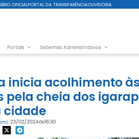
IÁRIO OFICIAL
PORTAL DA TRANSPARÊNCIA
OUVIDORIA
Portais
Sistemas Administrativos
ra inicia acolhimento à
s pela cheia dos igara
 cidade
23/02/2024
às
16:30
com
|