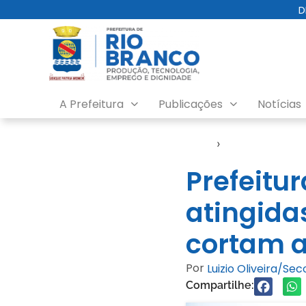
D
A Prefeitura
Publicações
Notícias
Início
›
Enchente 2024
Prefeitu
atingida
cortam a
Por
Luizio Oliveira/Se
Compartilhe: