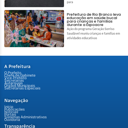
para
Prefeitura de Rio Branco leva
educação em saúde bucal
para crianças e famílias
durante a Expoacre
Ação do programa Geração Sorriso
Saudável reuniu crianças e famílias em
atividades educativas
A Prefeitura
O Prefeito
Chefe de Gabinete
Vice-Prefeito
Secretarias
Autarquias
Órgãos Municipais
Secretarias Especiais
Navegação
Início
Publicações
Notícias
Portais
Sistemas Administrativos
Ouvidoria
Transparência