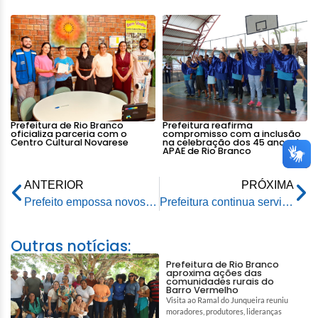
Prefeitura de Rio Branco
Prefeitura reafirma
oficializa parceria com o
compromisso com a inclusão
Centro Cultural Novarese
na celebração dos 45 anos da
APAE de Rio Branco
ANTERIOR
PRÓXIMA
Prefeito empossa novos servidores aprovados em concurso público
Prefeitura continua serviço de instalação das tampas de drenagem em Rio Branco
Outras notícias:
Prefeitura de Rio Branco
aproxima ações das
comunidades rurais do
Barro Vermelho
Visita ao Ramal do Junqueira reuniu
moradores, produtores, lideranças