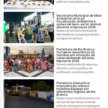
políticas e comunitárias para
Secretaria Municipal de Meio
Ambiente reforça
fiscalização ambiental e
ações de bem-estar animal
durante a Expoacre 2026
Equipes da Secretaria Municipal de
Meio Ambiente acompanham desde a
cavalgada de abertura
Prefeitura de Rio Branco
fortalece assistência às
famílias em situação de
vulnerabilidade durante
Expoacre 2026
Parceria amplia ações de segurança
alimentar e reforça políticas de
acolhimento, assistência jurídica
Prefeitura intensifica
manutenção viária e
mobiliza equipes em
diferentes regiões de Rio
Branco
Equipes atuam simultaneamente com
serviços de tapa-buraco, remendo
profundo, drenagem e terraplanagem