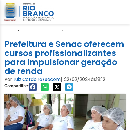
Início
›
Direitos Humanos
›
SASDH
Prefeitura e Senac oferecem
cursos profissionalizantes
para impulsionar geração
de renda
Por
Luiz Cordeiro/Secom
22/02/2024
às
18:12
|
Compartilhe: