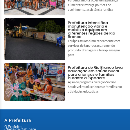
Parceria amplia ações de segurança
alimentar e reforça políticas de
acolhimento, assistência jurídica
Prefeitura intensifica
manutenção viária e
mobiliza equipes em
diferentes regiões de Rio
Branco
Equipes atuam simultaneamente com
serviços de tapa-buraco, remendo
profundo, drenagem e terraplanagem
para
Prefeitura de Rio Branco leva
educação em saúde bucal
para crianças e famílias
durante a Expoacre
Ação do programa Geração Sorriso
Saudável reuniu crianças e famílias em
atividades educativas
A Prefeitura
O Prefeito
Chefe de Gabinete