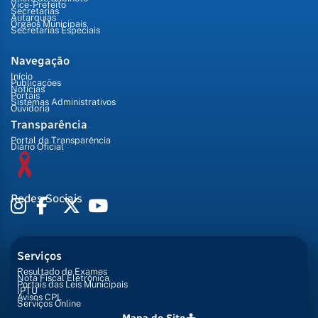
Vice-Prefeito
Secretarias
Autarquias
Órgãos Municipais
Secretarias Especiais
Navegação
Início
Publicações
Notícias
Portais
Sistemas Administrativos
Ouvidoria
Transparência
Portal da Transparência
Diário Oficial
Redes Sociais
Serviços
Resultado de Exames
Nota Fiscal Eletrônica
Portais das Leis Municipais
IPTU
Avisos CPL
Serviços Online
Mapa do Site