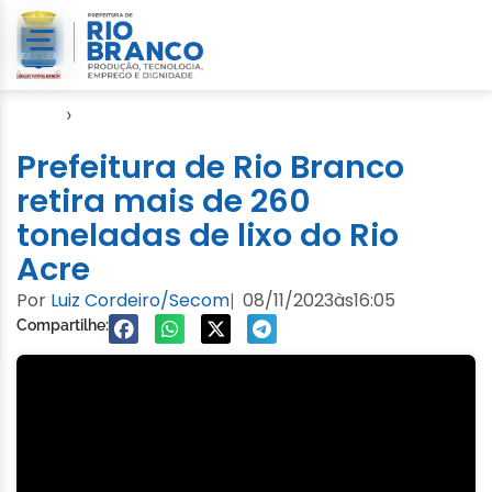
Início
›
SMCCI
Prefeitura de Rio Branco
retira mais de 260
toneladas de lixo do Rio
Acre
Por
Luiz Cordeiro/Secom
08/11/2023
às
16:05
|
Compartilhe: