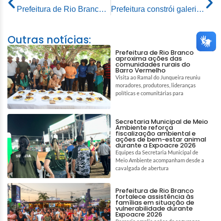
Prefeitura de Rio Branco retira mais de 260 toneladas de lixo do Rio Acre
Prefeitura constrói galeria e realiza drenagem como reforço na pavimentação do ramal Itucumã
Outras notícias:
Prefeitura de Rio Branco
aproxima ações das
comunidades rurais do
Barro Vermelho
Visita ao Ramal do Junqueira reuniu
moradores, produtores, lideranças
políticas e comunitárias para
Secretaria Municipal de Meio
Ambiente reforça
fiscalização ambiental e
ações de bem-estar animal
durante a Expoacre 2026
Equipes da Secretaria Municipal de
Meio Ambiente acompanham desde a
cavalgada de abertura
Prefeitura de Rio Branco
fortalece assistência às
famílias em situação de
vulnerabilidade durante
Expoacre 2026