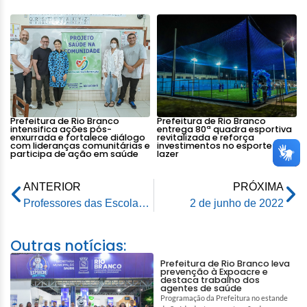
Prefeitura de Rio Branco
Prefeitura de Rio Branco
intensifica ações pós-
entrega 80ª quadra esportiva
enxurrada e fortalece diálogo
revitalizada e reforça
com lideranças comunitárias e
investimentos no esporte e
participa de ação em saúde
lazer
ANTERIOR
PRÓXIMA
Professores das Escolas Municipais Hélio Melo, Juvenal Antunes e José Potyguara recebem notebooks da Prefeitura de Rio Branco
2 de junho de 2022
Outras notícias:
Prefeitura de Rio Branco leva
prevenção à Expoacre e
destaca trabalho dos
agentes de saúde
Programação da Prefeitura no estande