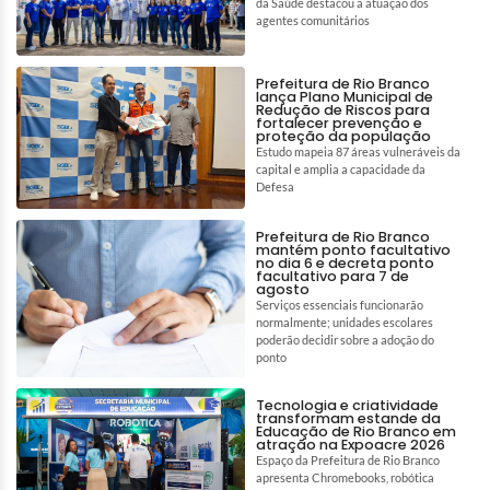
da Saúde destacou a atuação dos
agentes comunitários
Prefeitura de Rio Branco
lança Plano Municipal de
Redução de Riscos para
fortalecer prevenção e
proteção da população
Estudo mapeia 87 áreas vulneráveis da
capital e amplia a capacidade da
Defesa
Prefeitura de Rio Branco
mantém ponto facultativo
no dia 6 e decreta ponto
facultativo para 7 de
agosto
Serviços essenciais funcionarão
normalmente; unidades escolares
poderão decidir sobre a adoção do
ponto
Tecnologia e criatividade
transformam estande da
Educação de Rio Branco em
atração na Expoacre 2026
Espaço da Prefeitura de Rio Branco
apresenta Chromebooks, robótica