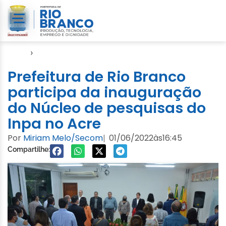
Início
›
Video
Prefeitura de Rio Branco
participa da inauguração
do Núcleo de pesquisas do
Inpa no Acre
Por
Miriam Melo/Secom
01/06/2022
às
16:45
|
Compartilhe: