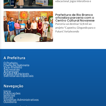
educacional, jogos interativos e
Prefeitura de Rio Branco
oficializa parceria com o
Centro Cultural Novarese
Parceria vai destinar 52,8 mil ao
projeto "Capoeira, Gingando para o
Futuro", fortalecendo
A Prefeitura
O Prefeito
Chefe de Gabinete
Vice-Prefeito
Secretarias
Autarquias
Órgãos Municipais
Secretarias Especiais
Navegação
Início
Publicações
Notícias
Portais
Sistemas Administrativos
Ouvidoria