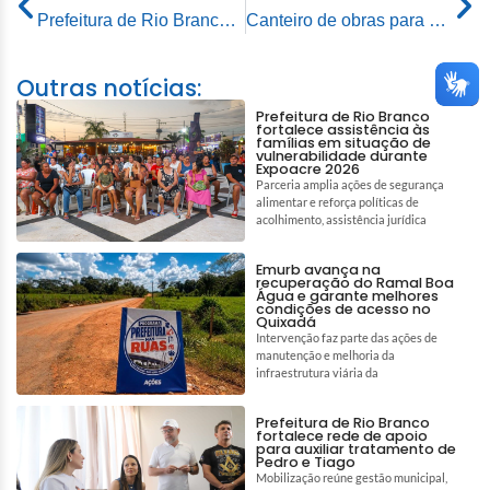
Prefeitura de Rio Branco inaugura ponte e realiza ação humanitária no ramal Catuaba
Canteiro de obras para construção do elevado na Dias Martins começa a ser construído
Outras notícias:
Prefeitura de Rio Branco
fortalece assistência às
famílias em situação de
vulnerabilidade durante
Expoacre 2026
Parceria amplia ações de segurança
alimentar e reforça políticas de
acolhimento, assistência jurídica
Emurb avança na
recuperação do Ramal Boa
Água e garante melhores
condições de acesso no
Quixadá
Intervenção faz parte das ações de
manutenção e melhoria da
infraestrutura viária da
Prefeitura de Rio Branco
fortalece rede de apoio
para auxiliar tratamento de
Pedro e Tiago
Mobilização reúne gestão municipal,