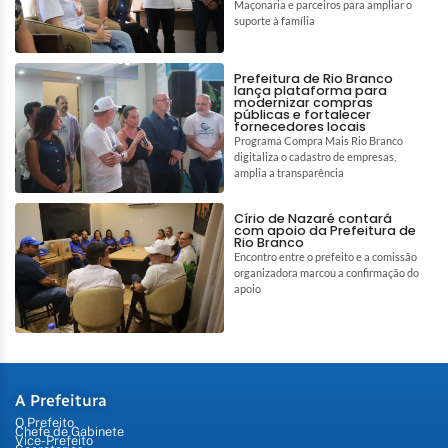
Maçonaria e parceiros para ampliar o
suporte à família
Prefeitura de Rio Branco
lança plataforma para
modernizar compras
públicas e fortalecer
fornecedores locais
Programa Compra Mais Rio Branco
digitaliza o cadastro de empresas,
amplia a transparência
Círio de Nazaré contará
com apoio da Prefeitura de
Rio Branco
Encontro entre o prefeito e a comissão
organizadora marcou a confirmação do
apoio
A Prefeitura
O Prefeito
Chefe de Gabinete
Vice-Prefeito