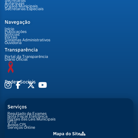
Secretarias
Autarquias
Órgãos Municipais
Secretarias Especiais
Navegação
Início
Publicações
Notícias
Portais
Sistemas Administrativos
Ouvidoria
Transparência
Portal da Transparência
Diário Oficial
Redes Sociais
Serviços
Resultado de Exames
Nota Fiscal Eletrônica
Portais das Leis Municipais
IPTU
Avisos CPL
Serviços Online
Mapa do Site