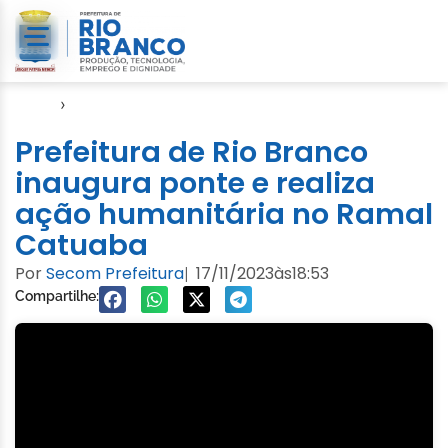
Início
›
Seagro
Prefeitura de Rio Branco
inaugura ponte e realiza
ação humanitária no Ramal
Catuaba
Por
Secom Prefeitura
17/11/2023
às
18:53
|
Compartilhe: