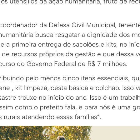
dos utensílios da ação humanitária, fruto de r
oordenador da Defesa Civil Municipal, tenente
 humanitária busca resgatar a dignidade dos mo
 a primeira entrega de sacolões e kits, no iníci
o de recursos próprios da gestão e que dessa 
recurso do Governo Federal de R$ 7 milhões.
ibuindo pelo menos cinco itens essenciais, que
iene , kit limpeza, cesta básica e colchão. Isso 
stre trouxe no início do ano. Isso é um trabal
ssim como o prefeito fala, e para nós é uma gr
 rurais atendendo essas famílias”.