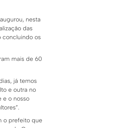
augurou, nesta
alização das
o concluindo os
foram mais de 60
ias, já temos
to e outra no
e e o nosso
tores”.
 o prefeito que