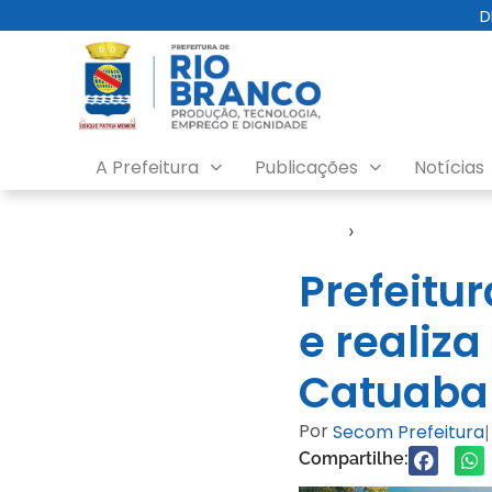
D
A Prefeitura
Publicações
Notícias
Início
›
Notícias
Prefeitu
e realiz
Catuaba
Por
Secom Prefeitura
|
Compartilhe: