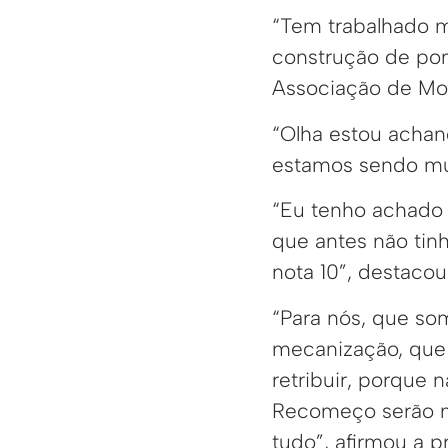
“Tem trabalhado m
construção de pon
Associação de Mor
“Olha estou achan
estamos sendo muit
“Eu tenho achado 
que antes não tinh
nota 10”, destaco
“Para nós, que som
mecanização, que 
retribuir, porque 
Recomeço serão mu
tudo”, afirmou a pr