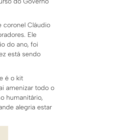
ecurso do Governo
 coronel Cláudio
radores. Ele
o do ano, foi
vez está sendo
 é o kit
vai amenizar todo o
ho humanitário,
ande alegria estar