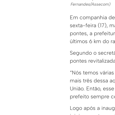
Fernandes/Assecom)
Em companhia de m
sexta-feira (17), 
pontes, a prefeit
últimos 6 km do r
Segundo o secretár
pontes revitalizad
“Nós temos várias
mais três dessa aq
União. Então, ess
prefeito sempre co
Logo após a inau