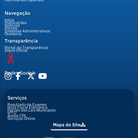
Navegação
Início
Publicações
Notícias
Portais
Sistemas Administrativos
Ouvidoria
Transparência
Portal da Transparência
Diário Oficial
Redes Sociais
Serviços
Resultado de Exames
Nota Fiscal Eletrônica
Portais das Leis Municipais
IPTU
Avisos CPL
Serviços Online
Mapa do Site