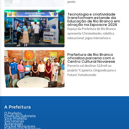
ponto
Tecnologia e criatividade
transformam estande da
Educação de Rio Branco em
atração na Expoacre 2026
Espaço da Prefeitura de Rio Branco
apresenta Chromebooks, robótica
educacional, jogos interativos e
Prefeitura de Rio Branco
oficializa parceria com o
Centro Cultural Novarese
Parceria vai destinar 52,8 mil ao
projeto "Capoeira, Gingando para o
Futuro", fortalecendo
A Prefeitura
O Prefeito
Chefe de Gabinete
Vice-Prefeito
Secretarias
Autarquias
Órgãos Municipais
Secretarias Especiais