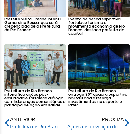
Prefeito visita Creche Infantil
Evento de pesca esportiva
Gumercino Bessa, que será
fortalece turismo e
credenciada pela Prefeitura
movimenta economia de Rio
de Rio Branco
Branco, destaca prefeito da
capital
Prefeitura de Rio Branco
Prefeitura de Rio Branco
intensifica ações pós-
entrega 80ª quadra esportiva
enxurrada e fortalece diálogo
revitalizada e reforça
com lideranças comunitárias e
investimentos no esporte e
participa de ação em saúde
lazer
ANTERIOR
PRÓXIMA
Prefeitura de Rio Branco cria o Conselho Municipal de Segurança Pública
Ações de prevenção do Câncer de Mama são intensificadas pela prefeitura neste mês de outubro