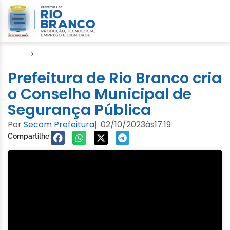
Início
›
Video
Prefeitura de Rio Branco cria
o Conselho Municipal de
Segurança Pública
Por
Secom Prefeitura
02/10/2023
às
17:19
|
Compartilhe: