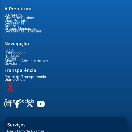
A Prefeitura
O Prefeito
Chefe de Gabinete
Vice-Prefeito
Secretarias
Autarquias
Órgãos Municipais
Secretarias Especiais
Navegação
Início
Publicações
Notícias
Portais
Sistemas Administrativos
Ouvidoria
Transparência
Portal da Transparência
Diário Oficial
Redes Sociais
Serviços
Resultado de Exames