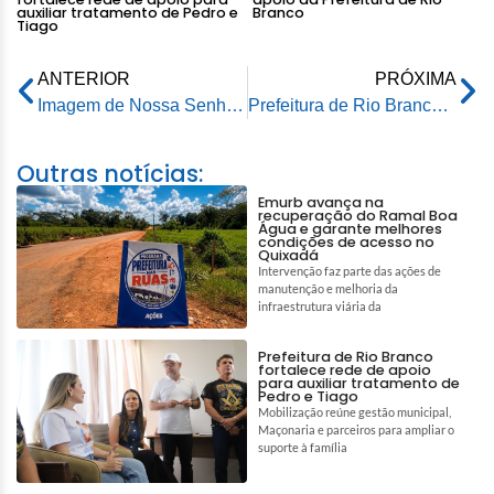
auxiliar tratamento de Pedro e
Branco
Tiago
ANTERIOR
PRÓXIMA
Imagem de Nossa Senhora de Nazaré inicia peregrinação pela Prefeitura de Rio Branco
Prefeitura de Rio Branco cria o Conselho Municipal de Segurança Pública
Outras notícias:
Emurb avança na
recuperação do Ramal Boa
Água e garante melhores
condições de acesso no
Quixadá
Intervenção faz parte das ações de
manutenção e melhoria da
infraestrutura viária da
Prefeitura de Rio Branco
fortalece rede de apoio
para auxiliar tratamento de
Pedro e Tiago
Mobilização reúne gestão municipal,
Maçonaria e parceiros para ampliar o
suporte à família