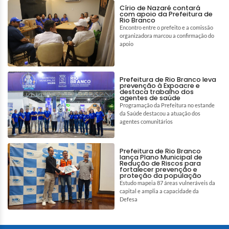
Círio de Nazaré contará
com apoio da Prefeitura de
Rio Branco
Encontro entre o prefeito e a comissão
organizadora marcou a confirmação do
apoio
Prefeitura de Rio Branco leva
prevenção à Expoacre e
destaca trabalho dos
agentes de saúde
Programação da Prefeitura no estande
da Saúde destacou a atuação dos
agentes comunitários
Prefeitura de Rio Branco
lança Plano Municipal de
Redução de Riscos para
fortalecer prevenção e
proteção da população
Estudo mapeia 87 áreas vulneráveis da
capital e amplia a capacidade da
Defesa