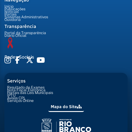
Início
Publicações
Notícias
Portais
Sistemas Administrativos
Ouvidoria
Transparência
Portal da Transparência
Diário Oficial
Redes Sociais
Serviços
Resultado de Exames
Nota Fiscal Eletrônica
Portais das Leis Municipais
IPTU
Avisos CPL
Serviços Online
Mapa do Site