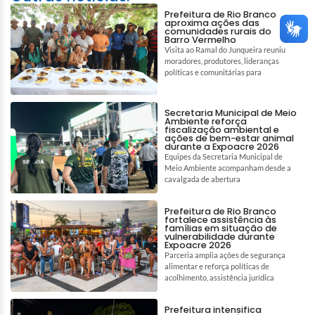
Prefeitura de Rio Branco
aproxima ações das
comunidades rurais do
Barro Vermelho
Visita ao Ramal do Junqueira reuniu
moradores, produtores, lideranças
políticas e comunitárias para
Secretaria Municipal de Meio
Ambiente reforça
fiscalização ambiental e
ações de bem-estar animal
durante a Expoacre 2026
Equipes da Secretaria Municipal de
Meio Ambiente acompanham desde a
cavalgada de abertura
Prefeitura de Rio Branco
fortalece assistência às
famílias em situação de
vulnerabilidade durante
Expoacre 2026
Parceria amplia ações de segurança
alimentar e reforça políticas de
acolhimento, assistência jurídica
Prefeitura intensifica