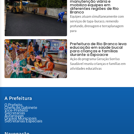
manutenção viária e
mobiliza equipes em
diferentes regiões de Rio
Branco
Equipes atuam simultaneamente com
serviços de tapa-buraco, remendo
profundo, drenagem e terraplanagem
para
Prefeitura de Rio Branco leva
educação em saúde bucal
para crianças e famílias
durante a Expoacre
Ação do programa Geração Sorriso
Saudável reuniu crianças e famílias em
atividades educativas
A Prefeitura
O Prefeito
Chefe de Gabinete
Vice-Prefeito
Secretarias
Autarquias
Órgãos Municipais
Secretarias Especiais
Navegação