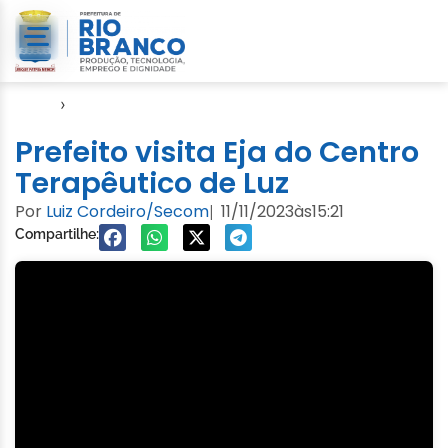
Início
›
Video
Prefeito visita Eja do Centro
Terapêutico de Luz
Por
Luiz Cordeiro/Secom
11/11/2023
às
15:21
|
Compartilhe: