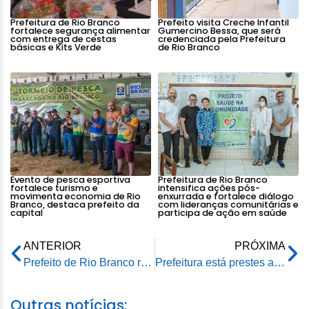
Prefeitura de Rio Branco
Prefeito visita Creche Infantil
fortalece segurança alimentar
Gumercino Bessa, que será
com entrega de cestas
credenciada pela Prefeitura
básicas e Kits Verde
de Rio Branco
Evento de pesca esportiva
Prefeitura de Rio Branco
fortalece turismo e
intensifica ações pós-
movimenta economia de Rio
enxurrada e fortalece diálogo
Branco, destaca prefeito da
com lideranças comunitárias e
capital
participa de ação em saúde
ANTERIOR
PRÓXIMA
Prefeito de Rio Branco recebe visita da deputada federal Socorro Neri e apresenta importantes projetos para a capital
Prefeitura está prestes a concluir nova célula na Unidade de Tratamento de Resíduos Sólidos
Outras notícias: