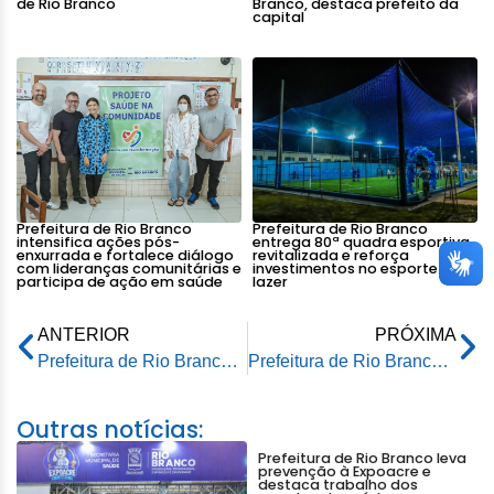
de Rio Branco
Branco, destaca prefeito da
capital
Prefeitura de Rio Branco
Prefeitura de Rio Branco
intensifica ações pós-
entrega 80ª quadra esportiva
enxurrada e fortalece diálogo
revitalizada e reforça
com lideranças comunitárias e
investimentos no esporte e
participa de ação em saúde
lazer
ANTERIOR
PRÓXIMA
Prefeitura de Rio Branco recebe doação de 59 colchões da Acisa para desabrigados
Prefeitura de Rio Branco reúne secretários para definir estratégias da Operação Dignidade neste domingo
Outras notícias:
Prefeitura de Rio Branco leva
prevenção à Expoacre e
destaca trabalho dos