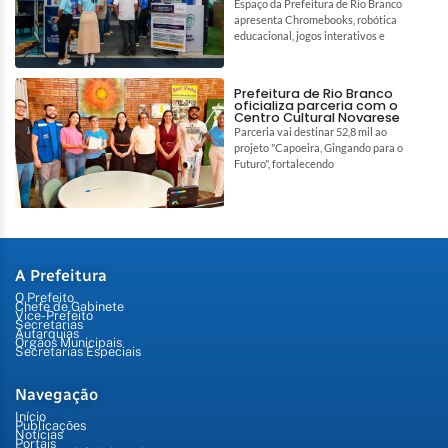
Espaço da Prefeitura de Rio Branco
apresenta Chromebooks, robótica
educacional, jogos interativos e
Prefeitura de Rio Branco
oficializa parceria com o
Centro Cultural Novarese
Parceria vai destinar 52,8 mil ao
projeto "Capoeira, Gingando para o
Futuro", fortalecendo
A Prefeitura
O Prefeito
Chefe de Gabinete
Vice-Prefeito
Secretarias
Autarquias
Órgãos Municipais
Secretarias Especiais
Navegação
Início
Publicações
Notícias
Portais