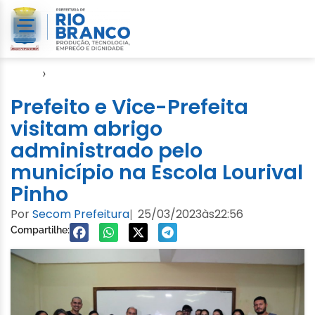
Início
›
Cheia 2023
Prefeito e Vice-Prefeita
visitam abrigo
administrado pelo
município na Escola Lourival
Pinho
Por
Secom Prefeitura
25/03/2023
às
22:56
|
Compartilhe: