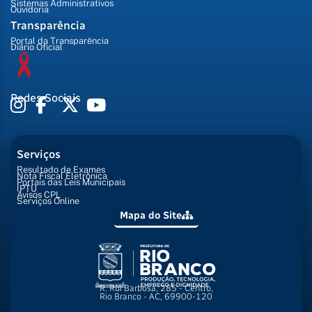
Sistemas Administrativos
Ouvidoria
Transparência
Portal da Transparência
Diário Oficial
Redes Sociais
Serviços
Resultado de Exames
Nota Fiscal Eletrônica
Portais das Leis Municipais
IPTU
Avisos CPL
Serviços Online
Mapa do Site
R. Rui Barbosa, 285 - Centro,
Rio Branco - AC, 69900-120