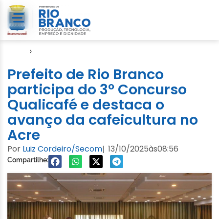
Início
›
Video
Prefeito de Rio Branco
participa do 3º Concurso
Qualicafé e destaca o
avanço da cafeicultura no
Acre
Por
Luiz Cordeiro/Secom
13/10/2025
às
08:56
|
Compartilhe: