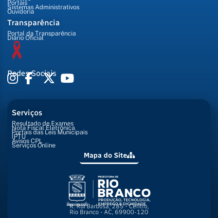
Portais
Sistemas Administrativos
Ouvidoria
Transparência
Portal da Transparência
Diário Oficial
Redes Sociais
Serviços
Resultado de Exames
Nota Fiscal Eletrônica
Portais das Leis Municipais
IPTU
Avisos CPL
Serviços Online
Mapa do Site
R. Rui Barbosa, 285 - Centro,
Rio Branco - AC, 69900-120