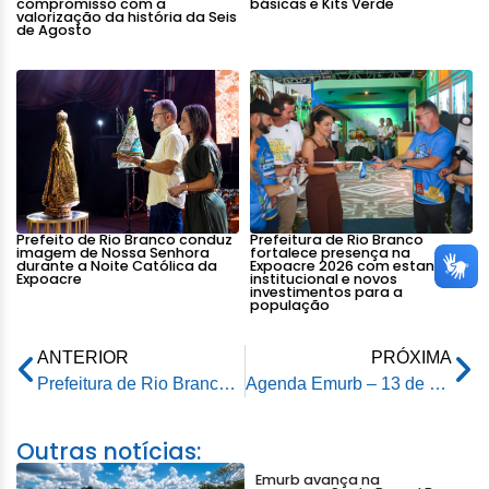
compromisso com a
básicas e Kits Verde
valorização da história da Seis
de Agosto
Prefeito de Rio Branco conduz
Prefeitura de Rio Branco
imagem de Nossa Senhora
fortalece presença na
durante a Noite Católica da
Expoacre 2026 com estande
Expoacre
institucional e novos
investimentos para a
população
ANTERIOR
PRÓXIMA
Prefeitura de Rio Branco realiza aulão e oferece atendimentos de saúde em alusão ao Dia da Obesidade
Agenda Emurb – 13 de outubro de 2025
Outras notícias:
Emurb avança na