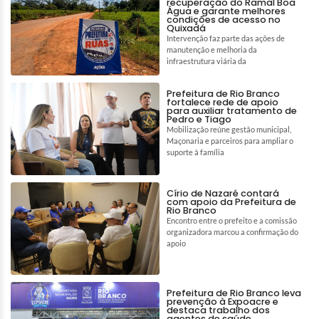
recuperação do Ramal Boa
Água e garante melhores
condições de acesso no
Quixadá
Intervenção faz parte das ações de
manutenção e melhoria da
infraestrutura viária da
Prefeitura de Rio Branco
fortalece rede de apoio
para auxiliar tratamento de
Pedro e Tiago
Mobilização reúne gestão municipal,
Maçonaria e parceiros para ampliar o
suporte à família
Círio de Nazaré contará
com apoio da Prefeitura de
Rio Branco
Encontro entre o prefeito e a comissão
organizadora marcou a confirmação do
apoio
Prefeitura de Rio Branco leva
prevenção à Expoacre e
destaca trabalho dos
agentes de saúde