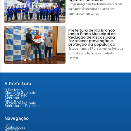
Programação da Prefeitura no estande
da Saúde destacou a atuação dos
agentes comunitários
Prefeitura de Rio Branco
lança Plano Municipal de
Redução de Riscos para
fortalecer prevenção e
proteção da população
Estudo mapeia 87 áreas vulneráveis da
capital e amplia a capacidade da
Defesa
A Prefeitura
O Prefeito
Chefe de Gabinete
Vice-Prefeito
Secretarias
Autarquias
Órgãos Municipais
Secretarias Especiais
Navegação
Início
Publicações
Notícias