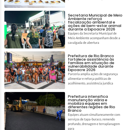
Secretaria Municipal de Meio
Ambiente reforça
fiscalização ambiental e
ações de bem-estar animal
durante a Expoacre 2026
Equipes da Secretaria Municipal de
Meio Ambiente acompanham desde a
cavalgada de abertura
Prefeitura de Rio Branco
fortalece assistência às
famílias em situação de
vulnerabilidade durante
Expoacre 2026
Parceria amplia ações de segurança
alimentar e reforça políticas de
acolhimento, assistência jurídica
Prefeitura intensifica
manutenção viária e
mobiliza equipes em
diferentes regiões de Rio
Branco
Equipes atuam simultaneamente com
serviços de tapa-buraco, remendo
profundo, drenagem e terraplanagem
para