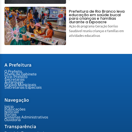
Prefeitura de Rio Branco leva
educação em saúde bucal
para crianças e famílias
durante a Expoacre
Ação do programa Geração Sorriso
Saudável reuniu crianças e famílias em
atividades educativas
A Prefeitura
O Prefeito
Chefe de Gabinete
Vice-Prefeito
Secretarias
Autarquias
Órgãos Municipais
Secretarias Especiais
Navegação
Início
Publicações
Notícias
Portais
Sistemas Administrativos
Ouvidoria
Transparência