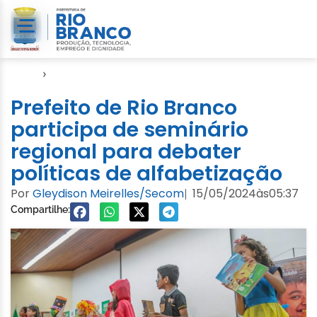
Início
›
Seme
Prefeito de Rio Branco
participa de seminário
regional para debater
políticas de alfabetização
Por
Gleydison Meirelles/Secom
15/05/2024
às
05:37
|
Compartilhe: