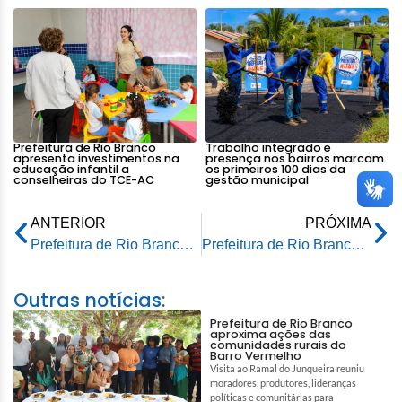
Prefeitura de Rio Branco
Trabalho integrado e
apresenta investimentos na
presença nos bairros marcam
educação infantil a
os primeiros 100 dias da
conselheiras do TCE-AC
gestão municipal
ANTERIOR
PRÓXIMA
Prefeitura de Rio Branco promove Ação de Saúde Itinerante na Comunidade Barro Vermelho no próximo sábado
Prefeitura de Rio Branco busca solução para destinação de resíduos sólidos nos municípios do interior
Outras notícias:
Prefeitura de Rio Branco
aproxima ações das
comunidades rurais do
Barro Vermelho
Visita ao Ramal do Junqueira reuniu
moradores, produtores, lideranças
políticas e comunitárias para