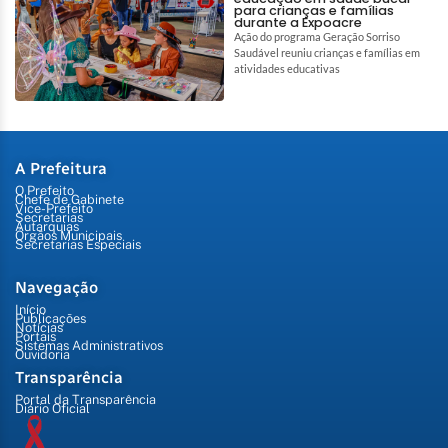
para crianças e famílias
durante a Expoacre
Ação do programa Geração Sorriso
Saudável reuniu crianças e famílias em
atividades educativas
A Prefeitura
O Prefeito
Chefe de Gabinete
Vice-Prefeito
Secretarias
Autarquias
Órgãos Municipais
Secretarias Especiais
Navegação
Início
Publicações
Notícias
Portais
Sistemas Administrativos
Ouvidoria
Transparência
Portal da Transparência
Diário Oficial