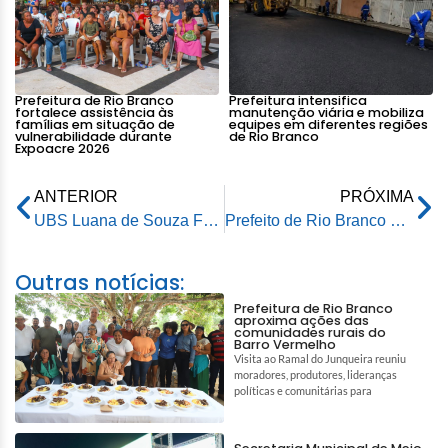
Prefeitura de Rio Branco
Prefeitura intensifica
fortalece assistência às
manutenção viária e mobiliza
famílias em situação de
equipes em diferentes regiões
vulnerabilidade durante
de Rio Branco
Expoacre 2026
ANTERIOR
PRÓXIMA
UBS Luana de Souza Freitas celebra Dia das Mães com ações de promoção à saúde
Prefeito de Rio Branco participa de seminário regional para debater políticas de alfabetização
Outras notícias:
Prefeitura de Rio Branco
aproxima ações das
comunidades rurais do
Barro Vermelho
Visita ao Ramal do Junqueira reuniu
moradores, produtores, lideranças
políticas e comunitárias para