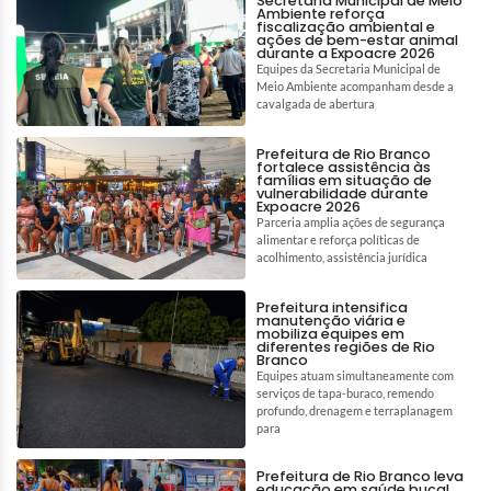
Secretaria Municipal de Meio
Ambiente reforça
fiscalização ambiental e
ações de bem-estar animal
durante a Expoacre 2026
Equipes da Secretaria Municipal de
Meio Ambiente acompanham desde a
cavalgada de abertura
Prefeitura de Rio Branco
fortalece assistência às
famílias em situação de
vulnerabilidade durante
Expoacre 2026
Parceria amplia ações de segurança
alimentar e reforça políticas de
acolhimento, assistência jurídica
Prefeitura intensifica
manutenção viária e
mobiliza equipes em
diferentes regiões de Rio
Branco
Equipes atuam simultaneamente com
serviços de tapa-buraco, remendo
profundo, drenagem e terraplanagem
para
Prefeitura de Rio Branco leva
educação em saúde bucal