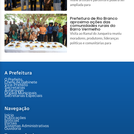
ampliada para
Prefeitura de Rio Branco
aproxima ações das
comunidades rurais do
Barro Vermelho
Visita ao Ramal do Junqueira reuniu
moradores, produtores, lideranças
políticas e comunitárias para
A Prefeitura
O Prefeito
Chefe de Gabinete
Vice-Prefeito
Secretarias
Autarquias
Órgãos Municipais
Secretarias Especiais
Navegação
Início
Publicações
Notícias
Portais
Sistemas Administrativos
Ouvidoria