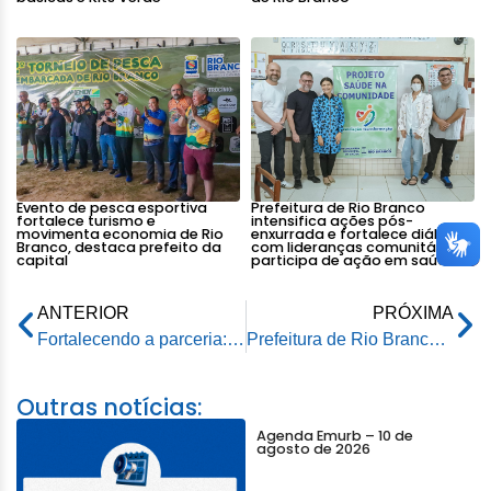
Evento de pesca esportiva
Prefeitura de Rio Branco
fortalece turismo e
intensifica ações pós-
movimenta economia de Rio
enxurrada e fortalece diálogo
Branco, destaca prefeito da
com lideranças comunitárias e
capital
participa de ação em saúde
ANTERIOR
PRÓXIMA
Fortalecendo a parceria: Prefeitura garante apoio ao TJAC para realização do Fonaje
Prefeitura de Rio Branco avança com asfaltamento no bairro Portal da Amazônia
Outras notícias:
Agenda Emurb – 10 de
agosto de 2026