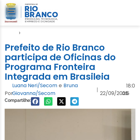
Início
›
Video
Prefeito de Rio Branco
participa de Oficinas do
Programa Fronteira
Integrada em Brasileia
Luana Neri/Secom
e
Bruna
18:0
|
Por
Giovanna/Secom
22/09/2025
às
5
Compartilhe: