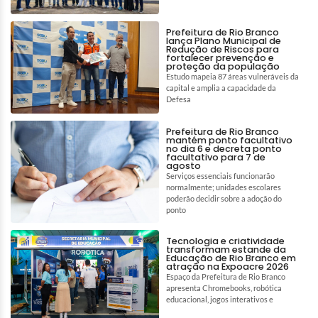
Prefeitura de Rio Branco
lança Plano Municipal de
Redução de Riscos para
fortalecer prevenção e
proteção da população
Estudo mapeia 87 áreas vulneráveis da
capital e amplia a capacidade da
Defesa
Prefeitura de Rio Branco
mantém ponto facultativo
no dia 6 e decreta ponto
facultativo para 7 de
agosto
Serviços essenciais funcionarão
normalmente; unidades escolares
poderão decidir sobre a adoção do
ponto
Tecnologia e criatividade
transformam estande da
Educação de Rio Branco em
atração na Expoacre 2026
Espaço da Prefeitura de Rio Branco
apresenta Chromebooks, robótica
educacional, jogos interativos e