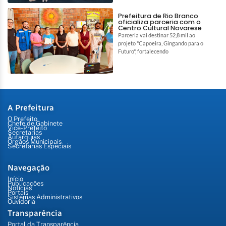
Prefeitura de Rio Branco
oficializa parceria com o
Centro Cultural Novarese
Parceria vai destinar 52,8 mil ao
projeto "Capoeira, Gingando para o
Futuro", fortalecendo
A Prefeitura
O Prefeito
Chefe de Gabinete
Vice-Prefeito
Secretarias
Autarquias
Órgãos Municipais
Secretarias Especiais
Navegação
Início
Publicações
Notícias
Portais
Sistemas Administrativos
Ouvidoria
Transparência
Portal da Transparência