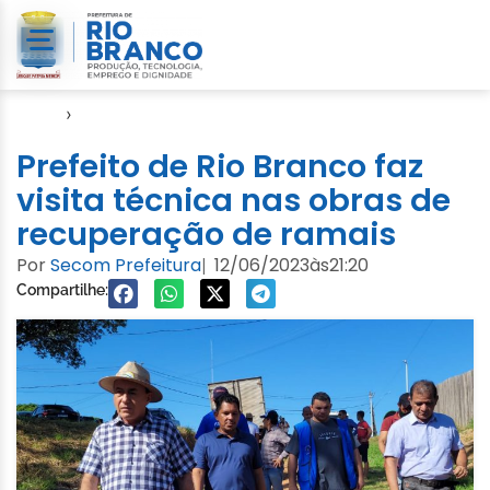
Início
›
Seagro
Prefeito de Rio Branco faz
visita técnica nas obras de
recuperação de ramais
Por
Secom Prefeitura
12/06/2023
às
21:20
|
Compartilhe: