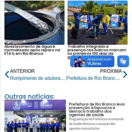
Abastecimento de água é
Trabalho integrado e
normalizado após reparo na
presença nos bairros marcam
ETA II, em Rio Branco
os primeiros 100 dias da
gestão municipal
ANTERIOR
PRÓXIMA
Rompimento de adutora na ETA II compromete abastecimento de água na capital
Prefeitura de Rio Branco finaliza primeira etapa da ciclovia na Chico Mendes
Outras notícias:
Prefeitura de Rio Branco leva
prevenção à Expoacre e
destaca trabalho dos
agentes de saúde
Programação da Prefeitura no estande
da Saúde destacou a atuação dos
agentes comunitários