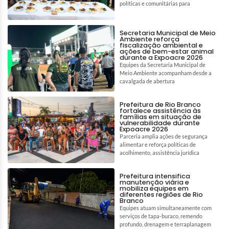
políticas e comunitárias para
Secretaria Municipal de Meio
Ambiente reforça
fiscalização ambiental e
ações de bem-estar animal
durante a Expoacre 2026
Equipes da Secretaria Municipal de
Meio Ambiente acompanham desde a
cavalgada de abertura
Prefeitura de Rio Branco
fortalece assistência às
famílias em situação de
vulnerabilidade durante
Expoacre 2026
Parceria amplia ações de segurança
alimentar e reforça políticas de
acolhimento, assistência jurídica
Prefeitura intensifica
manutenção viária e
mobiliza equipes em
diferentes regiões de Rio
Branco
Equipes atuam simultaneamente com
serviços de tapa-buraco, remendo
profundo, drenagem e terraplanagem