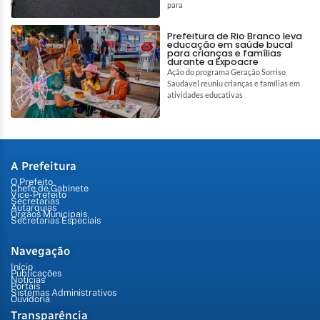
para
Prefeitura de Rio Branco leva
educação em saúde bucal
para crianças e famílias
durante a Expoacre
Ação do programa Geração Sorriso
Saudável reuniu crianças e famílias em
atividades educativas
A Prefeitura
O Prefeito
Chefe de Gabinete
Vice-Prefeito
Secretarias
Autarquias
Órgãos Municipais
Secretarias Especiais
Navegação
Início
Publicações
Notícias
Portais
Sistemas Administrativos
Ouvidoria
Transparência