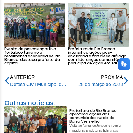
Evento de pesca esportiva
Prefeitura de Rio Branco
fortalece turismo e
intensifica ações pós-
movimenta economia de Rio
enxurrada e fortalece diálogo
Branco, destaca prefeito da
com lideranças comunitárias e
capital
participa de ação em saúde
ANTERIOR
PRÓXIMA
Defesa Civil Municipal decide interditar ponte metálica a partir da 22h30
28 de março de 2023
Outras notícias:
Prefeitura de Rio Branco
aproxima ações das
comunidades rurais do
Barro Vermelho
Visita ao Ramal do Junqueira reuniu
moradores, produtores, lideranças