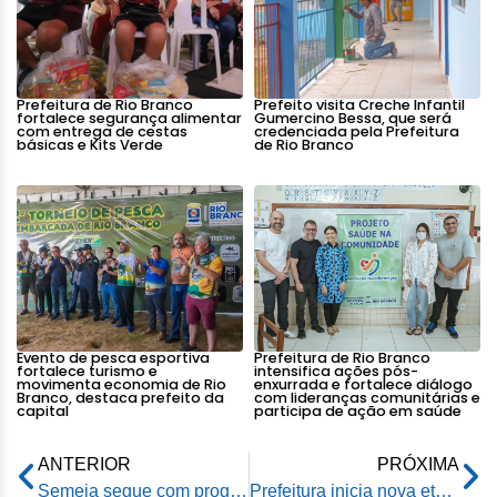
Prefeitura de Rio Branco
Prefeito visita Creche Infantil
fortalece segurança alimentar
Gumercino Bessa, que será
com entrega de cestas
credenciada pela Prefeitura
básicas e Kits Verde
de Rio Branco
Evento de pesca esportiva
Prefeitura de Rio Branco
fortalece turismo e
intensifica ações pós-
movimenta economia de Rio
enxurrada e fortalece diálogo
Branco, destaca prefeito da
com lideranças comunitárias e
capital
participa de ação em saúde
ANTERIOR
PRÓXIMA
Semeia segue com programação de Educação Ambiental para crianças por toda essa semana
Prefeitura inicia nova etapa de formação com professores e coordenadores pedagógicos das escolas de ensino fundamental