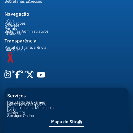
Secretarias Especiais
Navegação
Início
Publicações
Notícias
Portais
Sistemas Administrativos
Ouvidoria
Transparência
Portal da Transparência
Diário Oficial
Redes Sociais
Serviços
Resultado de Exames
Nota Fiscal Eletrônica
Portais das Leis Municipais
IPTU
Avisos CPL
Serviços Online
Mapa do Site