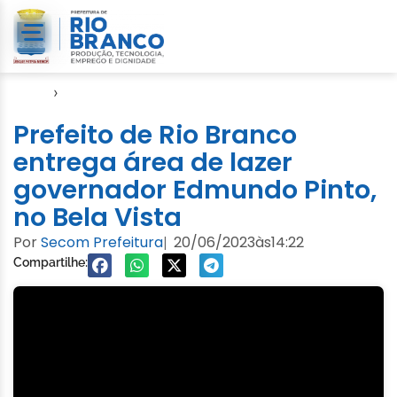
Início
›
Video
Prefeito de Rio Branco
entrega área de lazer
governador Edmundo Pinto,
no Bela Vista
Por
Secom Prefeitura
20/06/2023
às
14:22
|
Compartilhe: