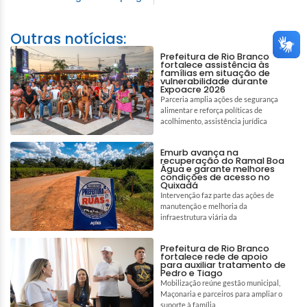
Outras notícias:
Prefeitura de Rio Branco
fortalece assistência às
famílias em situação de
vulnerabilidade durante
Expoacre 2026
Parceria amplia ações de segurança
alimentar e reforça políticas de
acolhimento, assistência jurídica
Emurb avança na
recuperação do Ramal Boa
Água e garante melhores
condições de acesso no
Quixadá
Intervenção faz parte das ações de
manutenção e melhoria da
infraestrutura viária da
Prefeitura de Rio Branco
fortalece rede de apoio
para auxiliar tratamento de
Pedro e Tiago
Mobilização reúne gestão municipal,
Maçonaria e parceiros para ampliar o
suporte à família