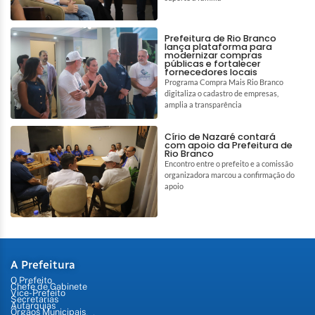
Prefeitura de Rio Branco
lança plataforma para
modernizar compras
públicas e fortalecer
fornecedores locais
Programa Compra Mais Rio Branco
digitaliza o cadastro de empresas,
amplia a transparência
Círio de Nazaré contará
com apoio da Prefeitura de
Rio Branco
Encontro entre o prefeito e a comissão
organizadora marcou a confirmação do
apoio
A Prefeitura
O Prefeito
Chefe de Gabinete
Vice-Prefeito
Secretarias
Autarquias
Órgãos Municipais