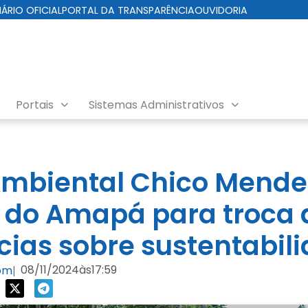
IÁRIO OFICIAL
PORTAL DA TRANSPARÊNCIA
OUVIDORIA
Portais
Sistemas Administrativos
mbiental Chico Mende
 do Amapá para troca 
cias sobre sustentabil
08/11/2024
às
17:59
com
|