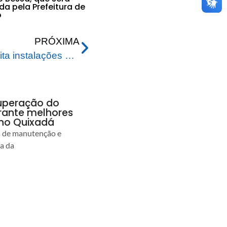
a pela Prefeitura de
o
PRÓXIMA
Prefeito de Rio Branco visita instalações das obras de construção do novo Mercado Elias Mansour
uperação do
rante melhores
no Quixadá
s de manutenção e
ia da