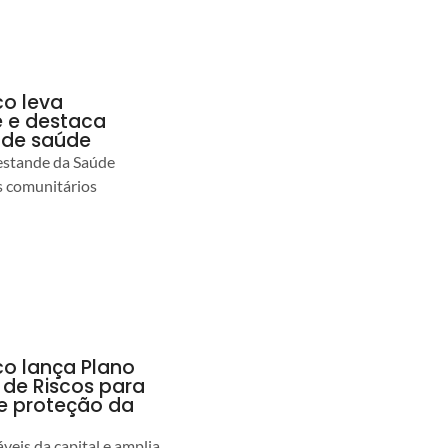
co leva
 e destaca
 de saúde
estande da Saúde
s comunitários
co lança Plano
 de Riscos para
 e proteção da
veis da capital e amplia