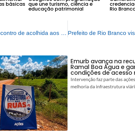
as básicas
que une turismo, ciência e
credenciad
educação patrimonial
Rio Branc
Amac promove encontro de acolhida aos prefeitos eleitos e reeleitos dos municípios acreanos
Emurb avança na rec
Ramal Boa Água e ga
condições de acesso 
Intervenção faz parte das açõe
melhoria da infraestrutura viár