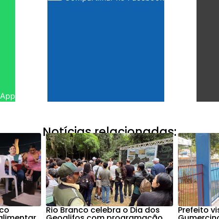
sApp
Notícias relacionadas:
nco
Rio Branco celebra o Dia dos
Prefeito vi
alimentar
Geoglifos com programação
Gumercino