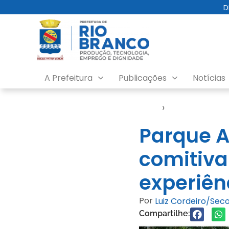
D
A Prefeitura
Publicações
Notícias
Início
›
Turismo
Parque A
comitiva
experiên
Por
Luiz Cordeiro/Se
Compartilhe: