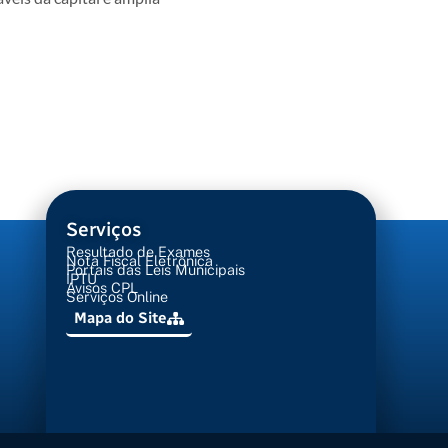
Serviços
Resultado de Exames
Nota Fiscal Eletrônica
Portais das Leis Municipais
IPTU
Avisos CPL
Serviços Online
Mapa do Site