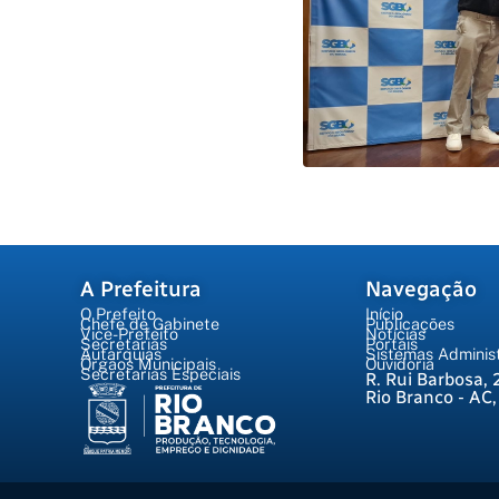
A Prefeitura
Navegação
O Prefeito
Início
Chefe de Gabinete
Publicações
Vice-Prefeito
Notícias
Secretarias
Portais
Autarquias
Sistemas Administ
Órgãos Municipais
Ouvidoria
Secretarias Especiais
R. Rui Barbosa, 
Rio Branco - AC