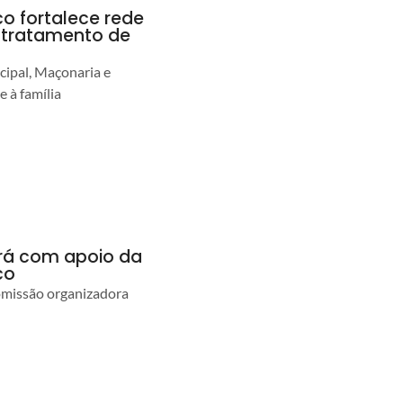
co fortalece rede
r tratamento de
cipal, Maçonaria e
e à família
ará com apoio da
co
comissão organizadora