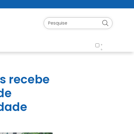
s recebe
de
idade